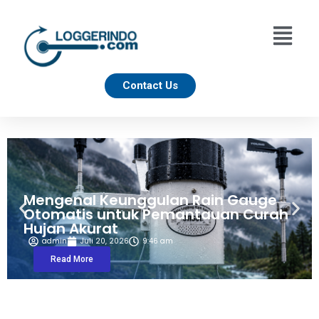
Contact Us
Mengenal Keunggulan Rain Gauge
Otomatis untuk Pemantauan Curah
Hujan Akurat
admin
Juli 20, 2026
9:46 am
Read More