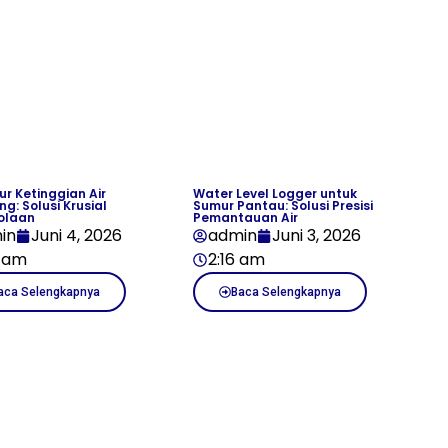
ur Ketinggian Air
Water Level Logger untuk
: Solusi Krusial
Sumur Pantau: Solusi Presisi
olaan
Pemantauan Air
in
Juni 4, 2026
admin
Juni 3, 2026
2 am
2:16 am
aca Selengkapnya
Baca Selengkapnya