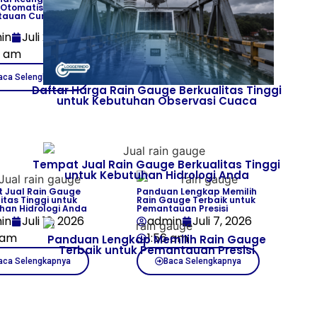
Otomatis untuk
Berkualitas Tinggi untuk
auan Curah Hujan
Kebutuhan Observasi Cuaca
admin
Juli 17, 2026
in
Juli 20, 2026
8:03 am
6 am
Baca Selengkapnya
aca Selengkapnya
Daftar Harga Rain Gauge Berkualitas Tinggi
untuk Kebutuhan Observasi Cuaca
Tempat Jual Rain Gauge Berkualitas Tinggi
untuk Kebutuhan Hidrologi Anda
 Jual Rain Gauge
Panduan Lengkap Memilih
itas Tinggi untuk
Rain Gauge Terbaik untuk
han Hidrologi Anda
Pemantauan Presisi
in
Juli 13, 2026
admin
Juli 7, 2026
 am
1:56 am
Panduan Lengkap Memilih Rain Gauge
Terbaik untuk Pemantauan Presisi
aca Selengkapnya
Baca Selengkapnya