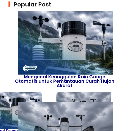
Popular Post
All
ticles
 Knowledge
ews
Mengenal Keunggulan Rain Gauge
Otomatis untuk Pemantauan Curah Hujan
Akurat
al Keunggulan Rain
Daftar Harga Rain Gauge