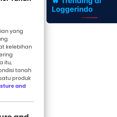
🔥 Trending di
Loggerindo
ian yang
ung
t kelebihan
ering
 itu,
ondisi tanah
satu produk
isture and