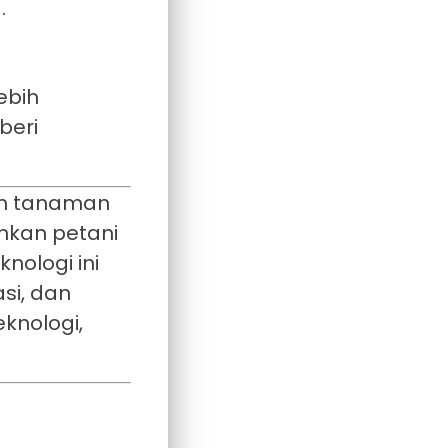
.
ebih
beri
an tanaman
kan petani
nologi ini
si, dan
knologi,