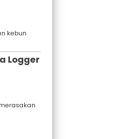
an kebun
a Logger
t merasakan