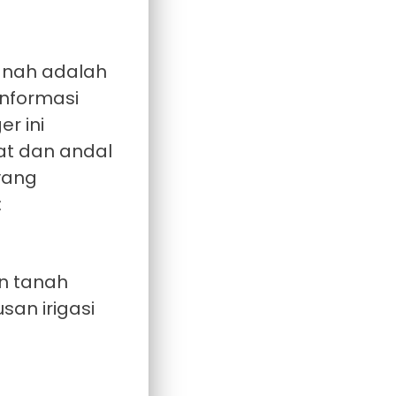
anah adalah
informasi
r ini
at dan andal
 yang
:
n tanah
an irigasi