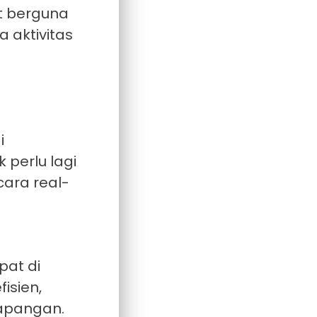
t berguna
 aktivitas
i
 perlu lagi
cara real-
pat di
isien,
apangan.