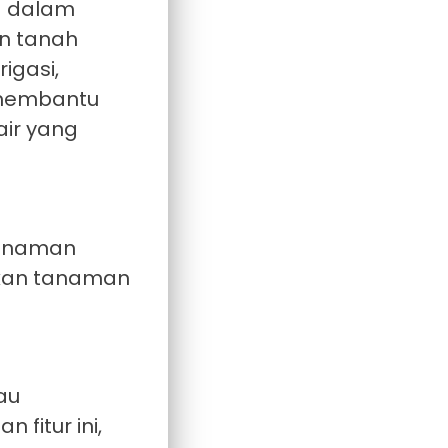
a dalam
an tanah
igasi,
 membantu
ir yang
tanaman
akan tanaman
au
fitur ini,