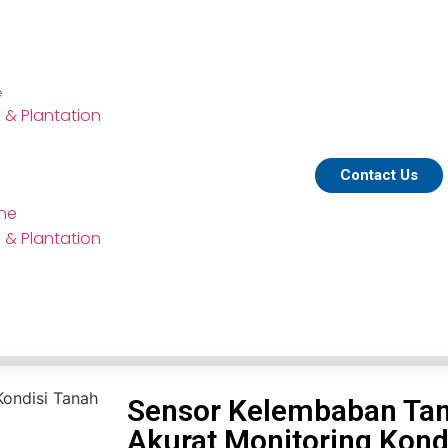
e
e & Plantation
Contact Us
ine
e & Plantation
Sensor Kelembaban Tan
Akurat Monitoring Kond