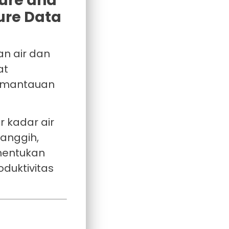
an air dan
at
pemantauan
 kadar air
anggih,
nentukan
duktivitas