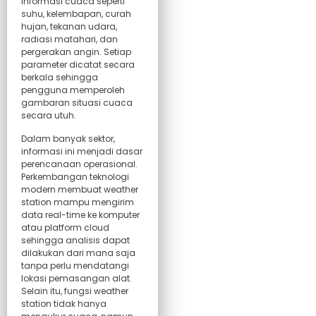
informasi cuaca seperti
suhu, kelembapan, curah
hujan, tekanan udara,
radiasi matahari, dan
pergerakan angin. Setiap
parameter dicatat secara
berkala sehingga
pengguna memperoleh
gambaran situasi cuaca
secara utuh.
Dalam banyak sektor,
informasi ini menjadi dasar
perencanaan operasional.
Perkembangan teknologi
modern membuat weather
station mampu mengirim
data real-time ke komputer
atau platform cloud
sehingga analisis dapat
dilakukan dari mana saja
tanpa perlu mendatangi
lokasi pemasangan alat.
Selain itu, fungsi weather
station tidak hanya