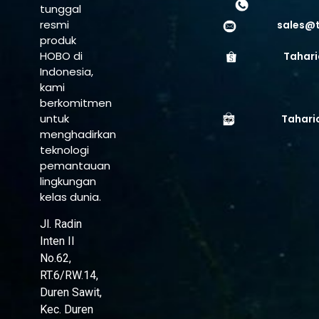
tunggal
resmi
sales@
produk
HOBO di
Tahari
Indonesia,
kami
berkomitmen
untuk
Tahari
menghadirkan
teknologi
pemantauan
lingkungan
kelas dunia.
Jl. Radin
Inten II
No.62,
RT.6/RW.14,
Duren Sawit,
Kec. Duren