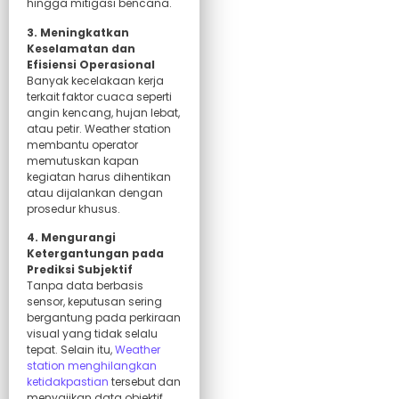
hingga mitigasi bencana.
3. Meningkatkan
Keselamatan dan
Efisiensi Operasional
Banyak kecelakaan kerja
terkait faktor cuaca seperti
angin kencang, hujan lebat,
atau petir. Weather station
membantu operator
memutuskan kapan
kegiatan harus dihentikan
atau dijalankan dengan
prosedur khusus.
4. Mengurangi
Ketergantungan pada
Prediksi Subjektif
Tanpa data berbasis
sensor, keputusan sering
bergantung pada perkiraan
visual yang tidak selalu
tepat. Selain itu,
Weather
station menghilangkan
ketidakpastian
tersebut dan
menyajikan data objektif.