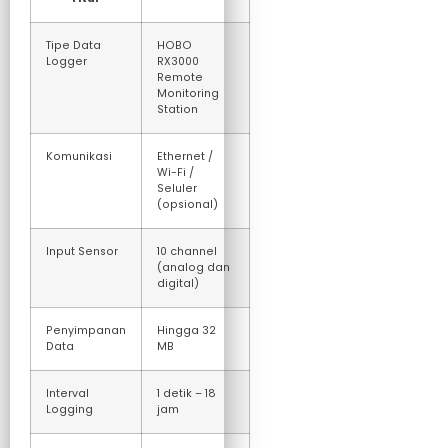
Tipe Data
HOBO
Logger
RX3000
Remote
Monitoring
Station
Komunikasi
Ethernet /
Wi-Fi /
Seluler
(opsional)
Input Sensor
10 channel
(analog dan
digital)
Penyimpanan
Hingga 32
Data
MB
Interval
1 detik – 18
Logging
jam