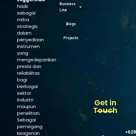
Business
hadir
Line
sebagai
mitra
Blogs
strategis
dalam
Projects
penyediaan
instrumen
yang
mengedepankan
presisi dan
reliabilitas
bagi
berbagai
sektor
industri
Get in
maupun
Touch
penelitian.
Sebagai
pemegang
+628
keagenan