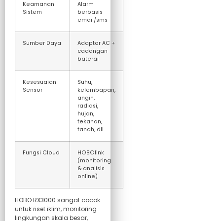
Keamanan
Alarm
Sistem
berbasis
email/sms
Sumber Daya
Adaptor AC +
cadangan
baterai
Kesesuaian
Suhu,
Sensor
kelembapan,
angin,
radiasi,
hujan,
tekanan,
tanah, dll.
Fungsi Cloud
HOBOlink
(monitoring
& analisis
online)
HOBO RX3000 sangat cocok
untuk riset iklim, monitoring
lingkungan skala besar,