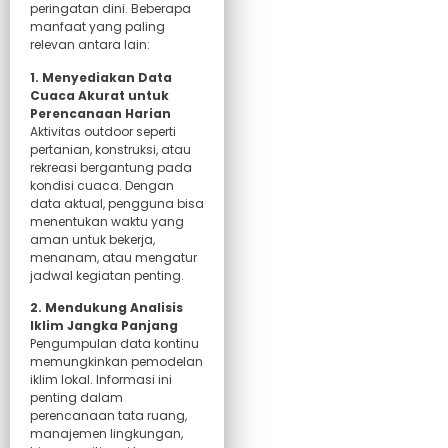
peringatan dini. Beberapa
manfaat yang paling
relevan antara lain:
1. Menyediakan Data
Cuaca Akurat untuk
Perencanaan Harian
Aktivitas outdoor seperti
pertanian, konstruksi, atau
rekreasi bergantung pada
kondisi cuaca. Dengan
data aktual, pengguna bisa
menentukan waktu yang
aman untuk bekerja,
menanam, atau mengatur
jadwal kegiatan penting.
2. Mendukung Analisis
Iklim Jangka Panjang
Pengumpulan data kontinu
memungkinkan pemodelan
iklim lokal. Informasi ini
penting dalam
perencanaan tata ruang,
manajemen lingkungan,