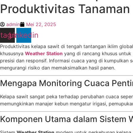
Produktivitas Tanaman
admin
Mei 22, 2025
stagram
Linkedin
Produktivitas kelapa sawit di tengah tantangan iklim glo
khususnya
Weather Station
yang di rancang khusus untuk 
presisi dan responsif. Informasi cuaca yang di kumpulkan 
mengurangi risiko dan memaksimalkan hasil panen.
Mengapa Monitoring Cuaca Penti
Kelapa sawit sangat peka terhadap perubahan cuaca seper
memungkinkan manajer kebun mengatur irigasi, pemupukan,
Komponen Utama dalam Sistem W
Sistem
Weather Station
modern untuk perkebunan kelapa s