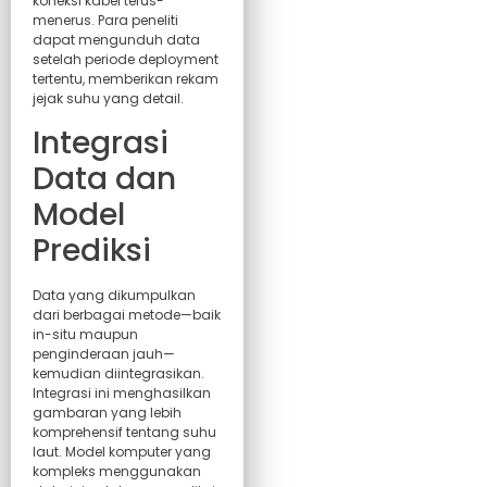
koneksi kabel terus-
menerus. Para peneliti
dapat mengunduh data
setelah periode deployment
tertentu, memberikan rekam
jejak suhu yang detail.
Integrasi
Data dan
Model
Prediksi
Data yang dikumpulkan
dari berbagai metode—baik
in-situ maupun
penginderaan jauh—
kemudian diintegrasikan.
Integrasi ini menghasilkan
gambaran yang lebih
komprehensif tentang suhu
laut. Model komputer yang
kompleks menggunakan