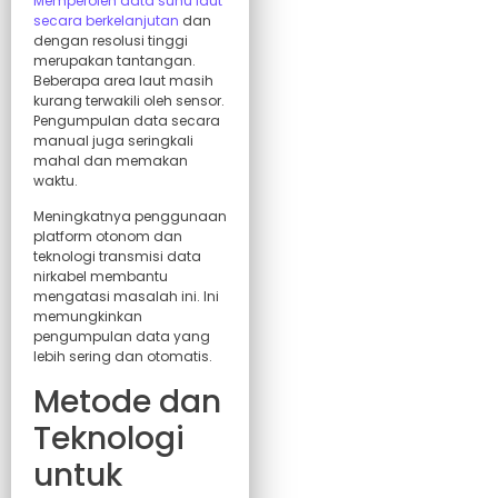
Memperoleh data suhu laut
secara berkelanjutan
dan
dengan resolusi tinggi
merupakan tantangan.
Beberapa area laut masih
kurang terwakili oleh sensor.
Pengumpulan data secara
manual juga seringkali
mahal dan memakan
waktu.
Meningkatnya penggunaan
platform otonom dan
teknologi transmisi data
nirkabel membantu
mengatasi masalah ini. Ini
memungkinkan
pengumpulan data yang
lebih sering dan otomatis.
Metode dan
Teknologi
untuk