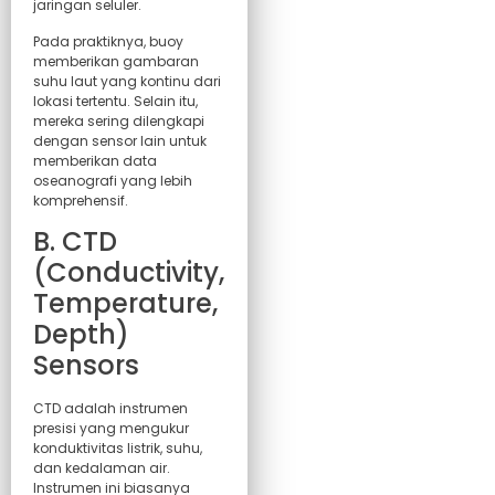
jaringan seluler.
Pada praktiknya, buoy
memberikan gambaran
suhu laut yang kontinu dari
lokasi tertentu. Selain itu,
mereka sering dilengkapi
dengan sensor lain untuk
memberikan data
oseanografi yang lebih
komprehensif.
B. CTD
(Conductivity,
Temperature,
Depth)
Sensors
CTD adalah instrumen
presisi yang mengukur
konduktivitas listrik, suhu,
dan kedalaman air.
Instrumen ini biasanya