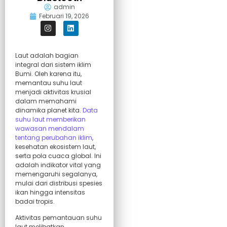
admin
Februari 19, 2026
Laut adalah bagian
integral dari sistem iklim
Bumi. Oleh karena itu,
memantau suhu laut
menjadi aktivitas krusial
dalam memahami
dinamika planet kita.
Data
suhu laut memberikan
wawasan mendalam
tentang perubahan iklim
,
kesehatan ekosistem laut,
serta pola cuaca global. Ini
adalah indikator vital yang
memengaruhi segalanya,
mulai dari distribusi spesies
ikan hingga intensitas
badai tropis.
Aktivitas pemantauan suhu
laut melibatkan