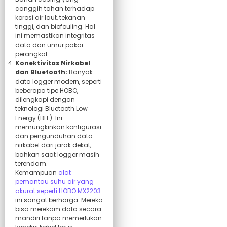
canggih tahan terhadap
korosi air laut, tekanan
tinggi, dan biofouling. Hal
ini memastikan integritas
data dan umur pakai
perangkat.
Konektivitas Nirkabel
dan Bluetooth:
Banyak
data logger modern, seperti
beberapa tipe HOBO,
dilengkapi dengan
teknologi Bluetooth Low
Energy (BLE). Ini
memungkinkan konfigurasi
dan pengunduhan data
nirkabel dari jarak dekat,
bahkan saat logger masih
terendam.
Kemampuan
alat
pemantau suhu air yang
akurat seperti HOBO MX2203
ini sangat berharga. Mereka
bisa merekam data secara
mandiri tanpa memerlukan