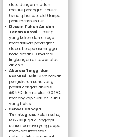
data dengan mudah
melalui perangkat seluler
(smartphone/tablet) tanpa
perlu membuka unit.
Desain Tahan Air dan
Tahan Korosi:
Casing
yang kokoh dan disegel
memastikan perangkat
dapat beroperasi hingga
kedalaman 30 meter di
lingkungan air tawar atau
air asin.
Akurasi Tinggi dan
Resolusi Baik:
Memberikan
pengukuran suhu yang
presisi dengan akurasi
±0.5°C dan resolusi 0.04°C,
menangkap fluktuasi suhu
yang halus.
Sensor Cahaya
Terintegrasi:
Selain suhu,
MX2203 juga dilengkapi
sensor cahaya yang dapat
merekam intensitas
cahaya. Fitur ini sangat