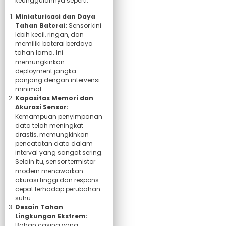
keunggulannya seperti:
Miniaturisasi dan Daya
Tahan Baterai:
Sensor kini
lebih kecil, ringan, dan
memiliki baterai berdaya
tahan lama. Ini
memungkinkan
deployment jangka
panjang dengan intervensi
minimal.
Kapasitas Memori dan
Akurasi Sensor:
Kemampuan penyimpanan
data telah meningkat
drastis, memungkinkan
pencatatan data dalam
interval yang sangat sering.
Selain itu, sensor termistor
modern menawarkan
akurasi tinggi dan respons
cepat terhadap perubahan
suhu.
Desain Tahan
Lingkungan Ekstrem:
Bahan casing yang