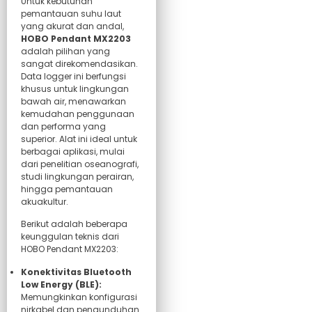
Untuk kebutuhan
pemantauan suhu laut
yang akurat dan andal,
HOBO Pendant MX2203
adalah pilihan yang
sangat direkomendasikan.
Data logger ini berfungsi
khusus untuk lingkungan
bawah air, menawarkan
kemudahan penggunaan
dan performa yang
superior. Alat ini ideal untuk
berbagai aplikasi, mulai
dari penelitian oseanografi,
studi lingkungan perairan,
hingga pemantauan
akuakultur.
Berikut adalah beberapa
keunggulan teknis dari
HOBO Pendant MX2203:
Konektivitas Bluetooth
Low Energy (BLE):
Memungkinkan konfigurasi
nirkabel dan pengunduhan