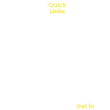
Quick
Links
Loggerindo
hadir
Products
sebagai
mitra
Business
strategis
Line
dalam
penyediaan
Blogs
instrumen
yang
Projects
mengedepankan
presisi dan
reliabilitas
bagi
berbagai
sektor
industri
maupun
Get in
penelitian.