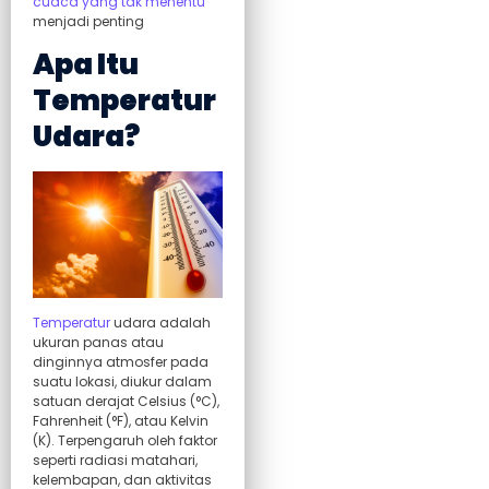
cuaca yang tak menentu
menjadi penting
Apa Itu
Temperatur
Udara?
Temperatur
udara adalah
ukuran panas atau
dinginnya atmosfer pada
suatu lokasi, diukur dalam
satuan derajat Celsius (°C),
Fahrenheit (°F), atau Kelvin
(K). Terpengaruh oleh faktor
seperti radiasi matahari,
kelembapan, dan aktivitas