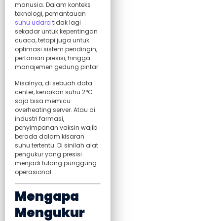
manusia. Dalam konteks
teknologi, pemantauan
suhu udara
tidak lagi
sekadar untuk kepentingan
cuaca, tetapi juga untuk
optimasi sistem pendingin,
pertanian presisi, hingga
manajemen gedung pintar.
Misalnya, di sebuah data
center, kenaikan suhu 2°C
saja bisa memicu
overheating server. Atau di
industri farmasi,
penyimpanan vaksin wajib
berada dalam kisaran
suhu tertentu. Di sinilah alat
pengukur yang presisi
menjadi tulang punggung
operasional.
Mengapa
Mengukur