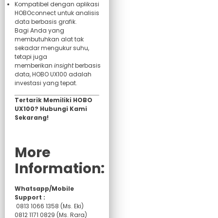
Kompatibel dengan aplikasi
HOBOconnect untuk analisis
data berbasis grafik.
Bagi Anda yang
membutuhkan alat tak
sekadar mengukur suhu,
tetapi juga
memberikan
insight
berbasis
data, HOBO UX100 adalah
investasi yang tepat.
Tertarik Memiliki HOBO
UX100? Hubungi Kami
Sekarang!
More
Information:
Whatsapp/Mobile
Support :
0813 1066 1358 (Ms. Eki)
0812 1171 0829 (Ms. Rara)