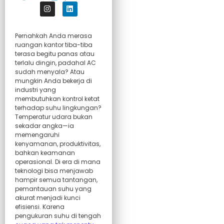
Pernahkah Anda merasa
ruangan kantor tiba-tiba
terasa begitu panas atau
terlalu dingin, padahal AC
sudah menyala? Atau
mungkin Anda bekerja di
industri yang
membutuhkan kontrol ketat
terhadap suhu lingkungan?
Temperatur udara bukan
sekadar angka—ia
memengaruhi
kenyamanan, produktivitas,
bahkan keamanan
operasional. Di era di mana
teknologi bisa menjawab
hampir semua tantangan,
pemantauan suhu yang
akurat menjadi kunci
efisiensi. Karena
pengukuran suhu di tengah