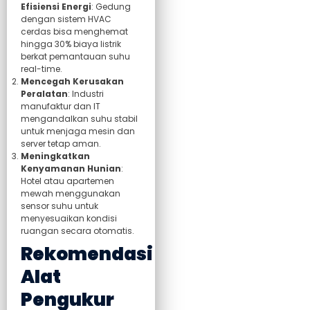
Efisiensi Energi
: Gedung
dengan sistem HVAC
cerdas bisa menghemat
hingga 30% biaya listrik
berkat pemantauan suhu
real-time.
Mencegah Kerusakan
Peralatan
: Industri
manufaktur dan IT
mengandalkan suhu stabil
untuk menjaga mesin dan
server tetap aman.
Meningkatkan
Kenyamanan Hunian
:
Hotel atau apartemen
mewah menggunakan
sensor suhu untuk
menyesuaikan kondisi
ruangan secara otomatis.
Rekomendasi
Alat
Pengukur