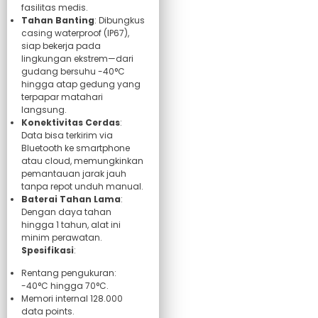
fasilitas medis.
Tahan Banting
: Dibungkus
casing waterproof (IP67),
siap bekerja pada
lingkungan ekstrem—dari
gudang bersuhu -40°C
hingga atap gedung yang
terpapar matahari
langsung.
Konektivitas Cerdas
:
Data bisa terkirim via
Bluetooth ke smartphone
atau cloud, memungkinkan
pemantauan jarak jauh
tanpa repot unduh manual.
Baterai Tahan Lama
:
Dengan daya tahan
hingga 1 tahun, alat ini
minim perawatan.
Spesifikasi
:
Rentang pengukuran:
-40°C hingga 70°C.
Memori internal 128.000
data points.