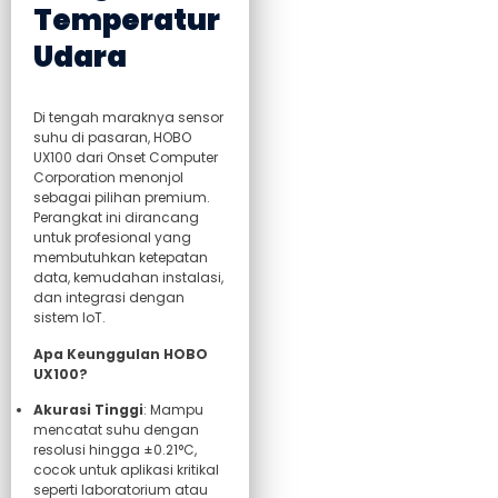
Temperatur
Udara
Di tengah maraknya sensor
suhu di pasaran, HOBO
UX100 dari Onset Computer
Corporation menonjol
sebagai pilihan premium.
Perangkat ini dirancang
untuk profesional yang
membutuhkan ketepatan
data, kemudahan instalasi,
dan integrasi dengan
sistem IoT.
Apa Keunggulan HOBO
UX100?
Akurasi Tinggi
: Mampu
mencatat suhu dengan
resolusi hingga ±0.21°C,
cocok untuk aplikasi kritikal
seperti laboratorium atau