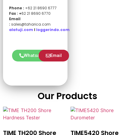
Phone :
+62 21 8690 6777
Fax : +
62 21 8690 6770
Email
:
sales@taharica.com
alatuji.com
I
loggerindo.com
Whatsapp
Email
Our Products
TIME TH200 Shore
TIME5420 Shore