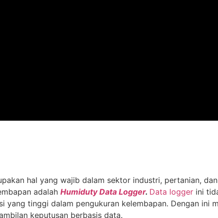
kan hal yang wajib dalam sektor industri, pertanian, dan 
lembapan adalah
Humiduty Data Logger
.
Data logger
ini ti
asi yang tinggi dalam pengukuran kelembapan. Dengan ini m
gambilan keputusan berbasis data.