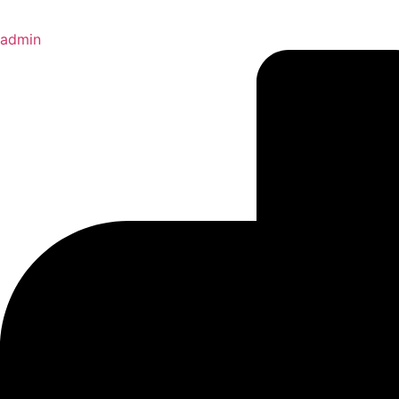
admin