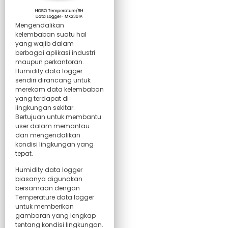
Mengendalikan
kelembaban suatu hal
yang wajib dalam
berbagai aplikasi industri
maupun perkantoran.
Humidity data logger
sendiri dirancang untuk
merekam data kelembaban
yang terdapat di
lingkungan sekitar.
Bertujuan untuk membantu
user dalam memantau
dan mengendalikan
kondisi lingkungan yang
tepat.
Humidity data logger
biasanya digunakan
bersamaan dengan
Temperature data logger
untuk memberikan
gambaran yang lengkap
tentang kondisi lingkungan.