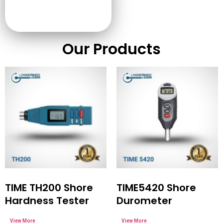
Our Products
TIME TH200 Shore
TIME5420 Shore
Hardness Tester
Durometer