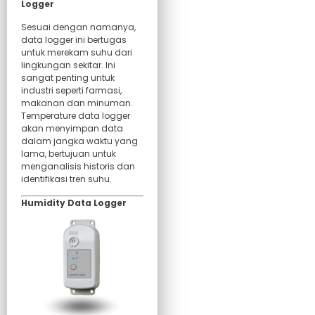
Logger
Sesuai dengan namanya,
data logger ini bertugas
untuk merekam suhu dari
lingkungan sekitar. Ini
sangat penting untuk
industri seperti farmasi,
makanan dan minuman.
Temperature data logger
akan menyimpan data
dalam jangka waktu yang
lama, bertujuan untuk
menganalisis historis dan
identifikasi tren suhu.
Humidity Data Logger