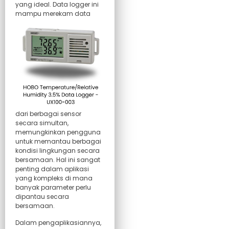
yang ideal. Data logger ini
mampu merekam data
dari berbagai sensor
secara simultan,
memungkinkan pengguna
untuk memantau berbagai
kondisi lingkungan secara
bersamaan. Hal ini sangat
penting dalam aplikasi
yang kompleks di mana
banyak parameter perlu
dipantau secara
bersamaan.
Dalam pengaplikasiannya,