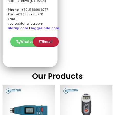
0812 1171 0829 (Ms. Rara)
Phone :
+62 21 8690 6777
Fax : +
62 21 8690 6770
Email
:
sales@taharica.com
alatuji.com
I
loggerindo.com
Whatsapp
Email
Our Products