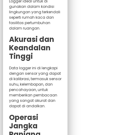
Logger ideal untuk di
gunakan dalam kondisi
lingkungan yang terkendali
seperti rumah kaca dan
fasilitas pertumbuhan
dalam ruangan.
Akurasi dan
Keandalan
Tinggi
Data logger ini di lengkapi
dengan sensor yang dapat
di kalibrasi, termasuk sensor
suhu, kelembapan, dan
pencahayaan, untuk
memberikan pembacaan
yang sangat akurat dan
dapat di andalkan.
Operasi
Jangka
Panjang