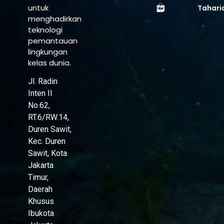
untuk
Tahari
menghadirkan
teknologi
pemantauan
lingkungan
kelas dunia.
Jl. Radin
Inten II
No.62,
RT.6/RW.14,
Duren Sawit,
Kec. Duren
Sawit, Kota
Jakarta
Timur,
Daerah
Khusus
Ibukota