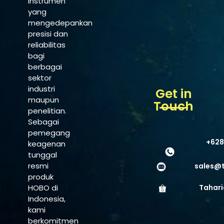
instrumen
yang
mengedepankan
presisi dan
reliabilitas
bagi
berbagai
sektor
industri
Get in
maupun
Touch
penelitian.
Sebagai
pemegang
+628
keagenan
tunggal
resmi
sales@
produk
HOBO di
Tahari
Indonesia,
kami
berkomitmen