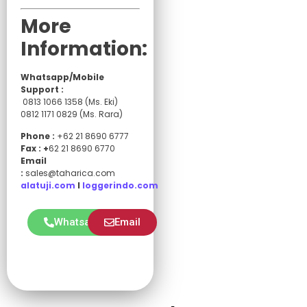
More
Information:
Whatsapp/Mobile
Support :
0813 1066 1358 (Ms. Eki)
0812 1171 0829 (Ms. Rara)
Phone :
+62 21 8690 6777
Fax : +
62 21 8690 6770
Email
:
sales@taharica.com
alatuji.com
I
loggerindo.com
Whatsapp
Email