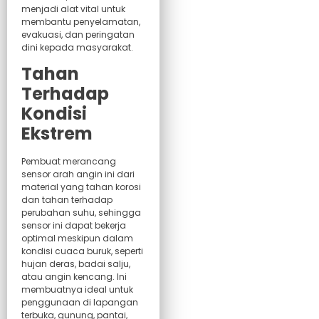
menjadi alat vital untuk
membantu penyelamatan,
evakuasi, dan peringatan
dini kepada masyarakat.
Tahan
Terhadap
Kondisi
Ekstrem
Pembuat merancang
sensor arah angin ini dari
material yang tahan korosi
dan tahan terhadap
perubahan suhu, sehingga
sensor ini dapat bekerja
optimal meskipun dalam
kondisi cuaca buruk, seperti
hujan deras, badai salju,
atau angin kencang. Ini
membuatnya ideal untuk
penggunaan di lapangan
terbuka, gunung, pantai,