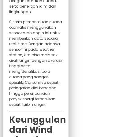
dengan ramalan cuaca,
serta penelitian iklim dan
lingkungan
Sistem pemantauan cuaca
otomatis menggunakan
sensor arah angin ini untuk
memberikan data secara
real-time. Dengan adanya
sensor ini pada weather
station, kita bisa melacak
arah angin dengan akurasi
tinggi serta
mengidentifikasi pola
cuaca yang sangat
spesifik. Contohnya seperti
peringatan dini bencana
hingga perencanaan
proyek energi terbarukan
seperti turbin angin.
Keunggulan
dari Wind