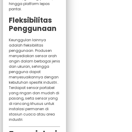
hingga platform lepas
pantai.
Fleksibilitas
Penggunaan
Keunggulan lainnya
adalah fleksibilitas
penggunaan. Produsen
menyediakan sensor arah
angin dalam berbagai jenis
dan ukuran, sehingga
pengguna dapat
menyesuaikannya dengan
kebutuhan spesifik industri..
Terdapat sensor portabel
yang ringan dan mudah di
pasang, serta sensor yang
di rancang khusus untuk
instalasi permanen di
stasiun cuaca atau area
industri.