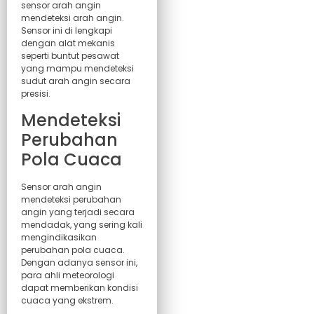
sensor arah angin
mendeteksi arah angin.
Sensor ini di lengkapi
dengan alat mekanis
seperti buntut pesawat
yang mampu mendeteksi
sudut arah angin secara
presisi.
Mendeteksi
Perubahan
Pola Cuaca
Sensor arah angin
mendeteksi perubahan
angin yang terjadi secara
mendadak, yang sering kali
mengindikasikan
perubahan pola cuaca.
Dengan adanya sensor ini,
para ahli meteorologi
dapat memberikan kondisi
cuaca yang ekstrem.