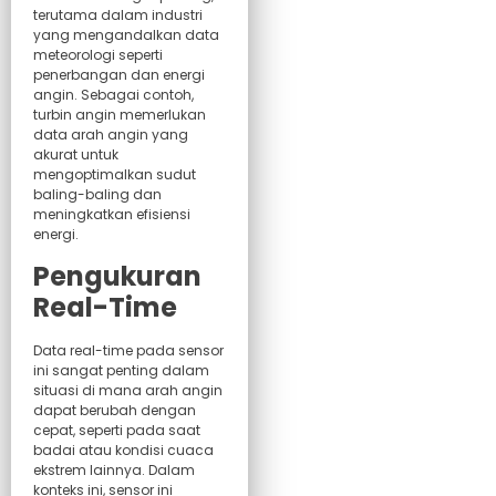
terutama dalam industri
yang mengandalkan data
meteorologi seperti
penerbangan dan energi
angin. Sebagai contoh,
turbin angin memerlukan
data arah angin yang
akurat untuk
mengoptimalkan sudut
baling-baling dan
meningkatkan efisiensi
energi.
Pengukuran
Real-Time
Data real-time pada sensor
ini sangat penting dalam
situasi di mana arah angin
dapat berubah dengan
cepat, seperti pada saat
badai atau kondisi cuaca
ekstrem lainnya. Dalam
konteks ini, sensor ini