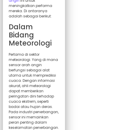
angin
ini untuk
meningkatkan performa
mereka. Di antaranya
adalah sebagai berikut:
Dalam
Bidang
Meteorologi
Pertama di sektor
meteorologi. Yang di mana
sensor arah angin
berfungsi sebagai alat
utama untuk memprediksi
cuaca. Dengan informasi
akurat, ahli meteorologi
dapat memberikan
peringatan dini terhadap
cuaca ekstrem, seperti
badai atau hujan deras.
Pada industri penerbangan,
sensor ini memainkan
peran penting dalam
keselamatan penerbangan.