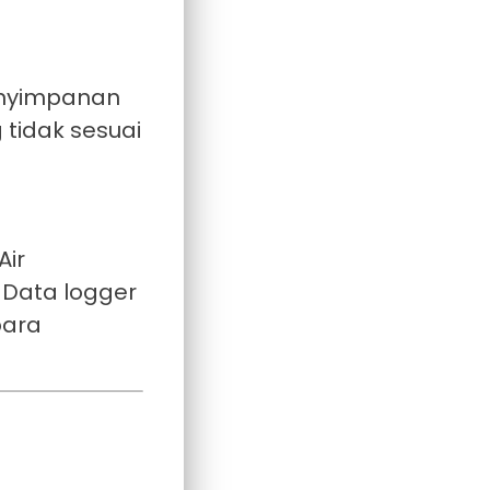
penyimpanan
 tidak sesuai
Air
 Data logger
para