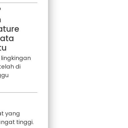
?
 lingkingan
elah di
ggu
at yang
gat tinggi.