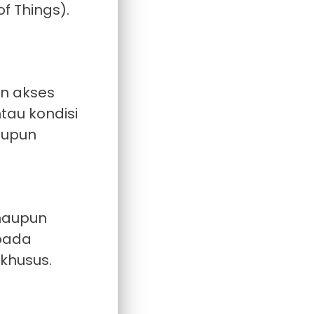
f Things).
an akses
au kondisi
aupun
maupun
epada
 khusus.