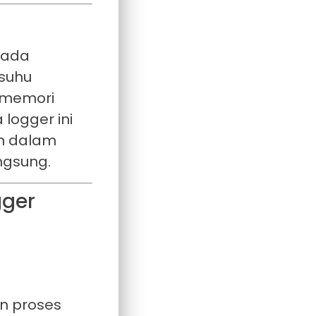
Pada
 suhu
m memori
 logger ini
an dalam
ngsung.
gger
n proses