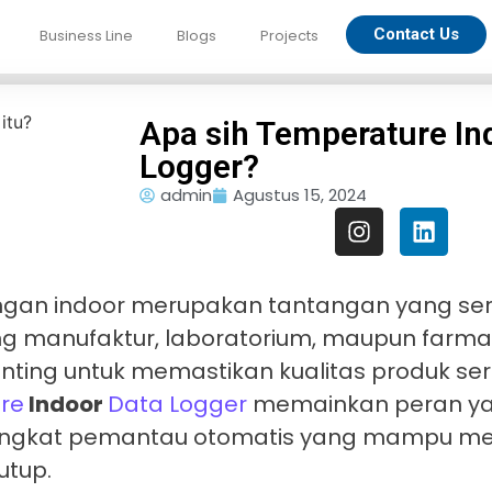
Contact Us
Business Line
Blogs
Projects
Apa sih Temperature In
Logger?
admin
Agustus 15, 2024
ngan indoor merupakan tantangan yang seri
ang manufaktur, laboratorium, maupun farma
nting untuk memastikan kualitas produk ser
re
Indoor
Data Logger
memainkan peran ya
perangkat pemantau otomatis yang mampu m
utup.