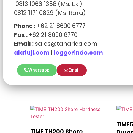
0813 1066 1358 (Ms. Eki)
0812 1171 0829 (Ms. Rara)
Phone :
+62 21 8690 6777
Fax : +
62 21 8690 6770
Email :
sales@taharica.com
alatuji.com
I
loggerindo.com
Whatsapp
Email
TIME
TIME TH200 Shore
Duro