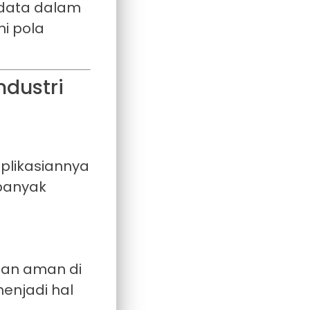
 data dalam
i pola
ndustri
aplikasiannya
 banyak
dan aman di
enjadi hal