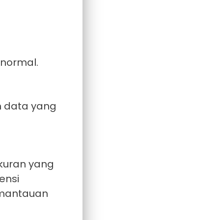
normal.
n data yang
kuran yang
ensi
emantauan