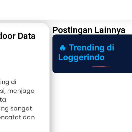
Postingan Lainnya
door Data
🔥 Trending di
Loggerindo
ng di
si, menjaga
ta
ng sangat
encatat dan