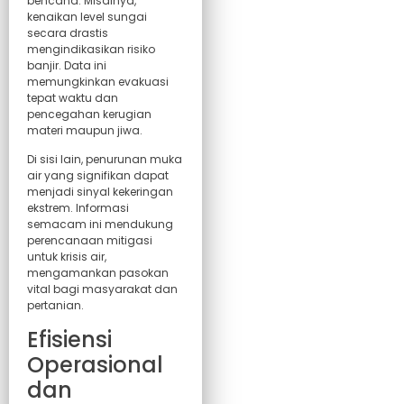
bencana. Misalnya,
kenaikan level sungai
secara drastis
mengindikasikan risiko
banjir. Data ini
memungkinkan evakuasi
tepat waktu dan
pencegahan kerugian
materi maupun jiwa.
Di sisi lain, penurunan muka
air yang signifikan dapat
menjadi sinyal kekeringan
ekstrem. Informasi
semacam ini mendukung
perencanaan mitigasi
untuk krisis air,
mengamankan pasokan
vital bagi masyarakat dan
pertanian.
Efisiensi
Operasional
dan