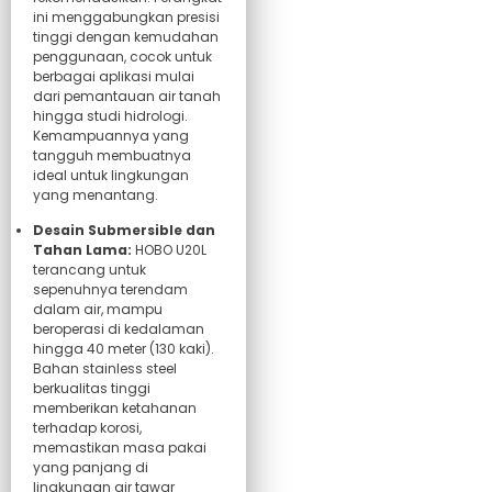
ini menggabungkan presisi
tinggi dengan kemudahan
penggunaan, cocok untuk
berbagai aplikasi mulai
dari pemantauan air tanah
hingga studi hidrologi.
Kemampuannya yang
tangguh membuatnya
ideal untuk lingkungan
yang menantang.
Desain Submersible dan
Tahan Lama:
HOBO U20L
terancang untuk
sepenuhnya terendam
dalam air, mampu
beroperasi di kedalaman
hingga 40 meter (130 kaki).
Bahan stainless steel
berkualitas tinggi
memberikan ketahanan
terhadap korosi,
memastikan masa pakai
yang panjang di
lingkungan air tawar