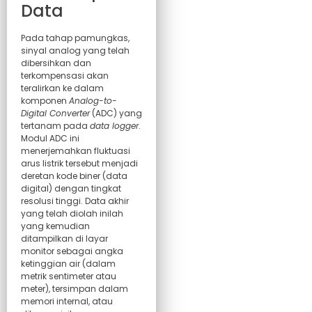
Data
Pada tahap pamungkas,
sinyal analog yang telah
dibersihkan dan
terkompensasi akan
teralirkan ke dalam
komponen
Analog-to-
Digital Converter
(ADC) yang
tertanam pada
data logger
.
Modul ADC ini
menerjemahkan fluktuasi
arus listrik tersebut menjadi
deretan kode biner (data
digital) dengan tingkat
resolusi tinggi. Data akhir
yang telah diolah inilah
yang kemudian
ditampilkan di layar
monitor sebagai angka
ketinggian air (dalam
metrik sentimeter atau
meter), tersimpan dalam
memori internal, atau