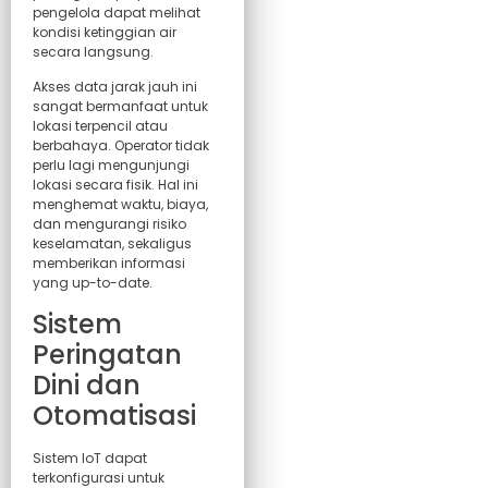
pengelola dapat melihat
kondisi ketinggian air
secara langsung.
Akses data jarak jauh ini
sangat bermanfaat untuk
lokasi terpencil atau
berbahaya. Operator tidak
perlu lagi mengunjungi
lokasi secara fisik. Hal ini
menghemat waktu, biaya,
dan mengurangi risiko
keselamatan, sekaligus
memberikan informasi
yang up-to-date.
Sistem
Peringatan
Dini dan
Otomatisasi
Sistem IoT dapat
terkonfigurasi untuk