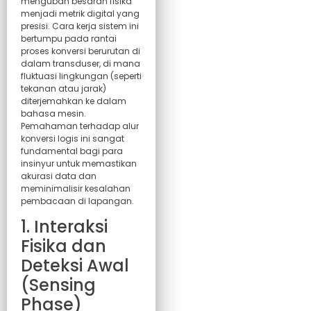
mengubah besaran fisika
menjadi metrik digital yang
presisi. Cara kerja sistem ini
bertumpu pada rantai
proses konversi berurutan di
dalam transduser, di mana
fluktuasi lingkungan (seperti
tekanan atau jarak)
diterjemahkan ke dalam
bahasa mesin.
Pemahaman terhadap alur
konversi logis ini sangat
fundamental bagi para
insinyur untuk memastikan
akurasi data dan
meminimalisir kesalahan
pembacaan di lapangan.
1. Interaksi
Fisika dan
Deteksi Awal
(Sensing
Phase)