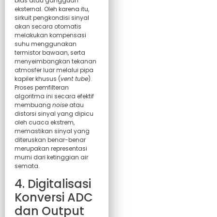
bias atau gangguan
eksternal. Oleh karena itu,
sirkuit pengkondisi sinyal
akan secara otomatis
melakukan kompensasi
suhu menggunakan
termistor bawaan, serta
menyeimbangkan tekanan
atmosfer luar melalui pipa
kapiler khusus (
vent tube
).
Proses pemfilteran
algoritma ini secara efektif
membuang
noise
atau
distorsi sinyal yang dipicu
oleh cuaca ekstrem,
memastikan sinyal yang
diteruskan benar-benar
merupakan representasi
murni dari ketinggian air
semata.
4. Digitalisasi
Konversi ADC
dan Output