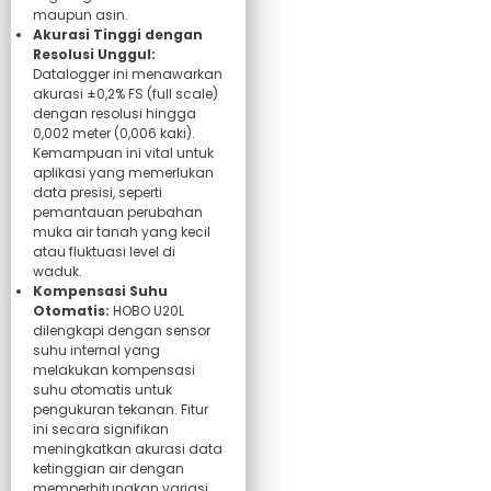
maupun asin.
Akurasi Tinggi dengan
Resolusi Unggul:
Datalogger ini menawarkan
akurasi ±0,2% FS (full scale)
dengan resolusi hingga
0,002 meter (0,006 kaki).
Kemampuan ini vital untuk
aplikasi yang memerlukan
data presisi, seperti
pemantauan perubahan
muka air tanah yang kecil
atau fluktuasi level di
waduk.
Kompensasi Suhu
Otomatis:
HOBO U20L
dilengkapi dengan sensor
suhu internal yang
melakukan kompensasi
suhu otomatis untuk
pengukuran tekanan. Fitur
ini secara signifikan
meningkatkan akurasi data
ketinggian air dengan
memperhitungkan variasi