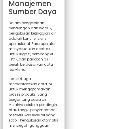
Manajemen
Sumber Daya
Dalam pengelolaan
bendungan dan waduk,
pengukuran ketinggian air
adalah kunci efisiensi
operasional. Para operator
menyesuaikan debit air
untuk irigasi, pembangkit
listrik, dan pasokan air
bersih berdasarkan data
real-time.
Industri juga
memanfaatkan data ini
untuk mengoptimalkan
proses produksi yang
bergantung pada air.
Misalnya, sistem pendingin
atau tangki penyimpanan
memerlukan level air yang
stabil. Pengukuran otomatis
mencegah gangguan