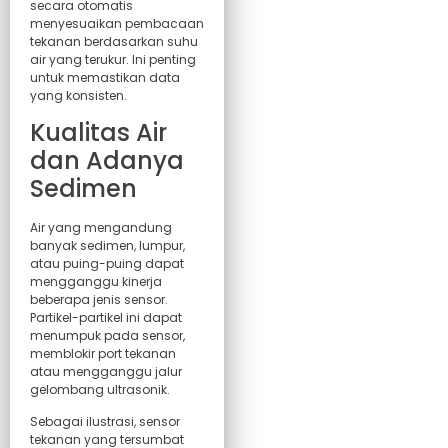
secara otomatis
menyesuaikan pembacaan
tekanan berdasarkan suhu
air yang terukur. Ini penting
untuk memastikan data
yang konsisten.
Kualitas Air
dan Adanya
Sedimen
Air yang mengandung
banyak sedimen, lumpur,
atau puing-puing dapat
mengganggu kinerja
beberapa jenis sensor.
Partikel-partikel ini dapat
menumpuk pada sensor,
memblokir port tekanan
atau mengganggu jalur
gelombang ultrasonik.
Sebagai ilustrasi, sensor
tekanan yang tersumbat