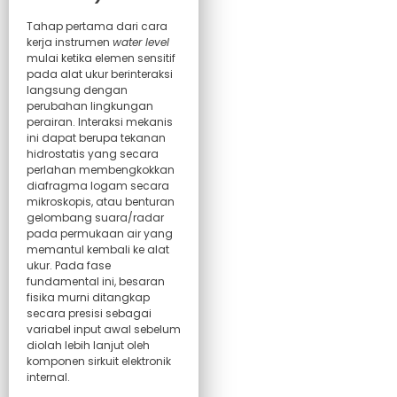
Tahap pertama dari cara
kerja instrumen
water level
mulai ketika elemen sensitif
pada alat ukur berinteraksi
langsung dengan
perubahan lingkungan
perairan. Interaksi mekanis
ini dapat berupa tekanan
hidrostatis yang secara
perlahan membengkokkan
diafragma logam secara
mikroskopis, atau benturan
gelombang suara/radar
pada permukaan air yang
memantul kembali ke alat
ukur. Pada fase
fundamental ini, besaran
fisika murni ditangkap
secara presisi sebagai
variabel input awal sebelum
diolah lebih lanjut oleh
komponen sirkuit elektronik
internal.