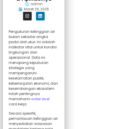
admin
Maret 26, 2026
Pengukuran ketinggian air
bukan sekadar angka
pada alat ukur; ini adalah
indikator vital untuk kondisi
lingkungan dan
operasional. Data ini
menopang keputusan
strategis yang
mempengaruhi
keselamatan publik,
keberlanjutan ekonomi, dan
keseimbangan ekosistem.
Inilah pentingnya
memahami
water level
cara kerja.
Secara spesifik,
pemantauan ketinggian air
menyediakan wawasan
mendalam tentang pola