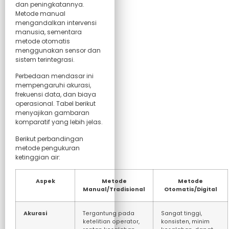
dan peningkatannya.
Metode manual
mengandalkan intervensi
manusia, sementara
metode otomatis
menggunakan sensor dan
sistem terintegrasi.
Perbedaan mendasar ini
mempengaruhi akurasi,
frekuensi data, dan biaya
operasional. Tabel berikut
menyajikan gambaran
komparatif yang lebih jelas.
Berikut perbandingan
metode pengukuran
ketinggian air:
Aspek
Metode
Metode
Manual/Tradisional
Otomatis/Digital
Akurasi
Tergantung pada
Sangat tinggi,
ketelitian operator,
konsisten, minim