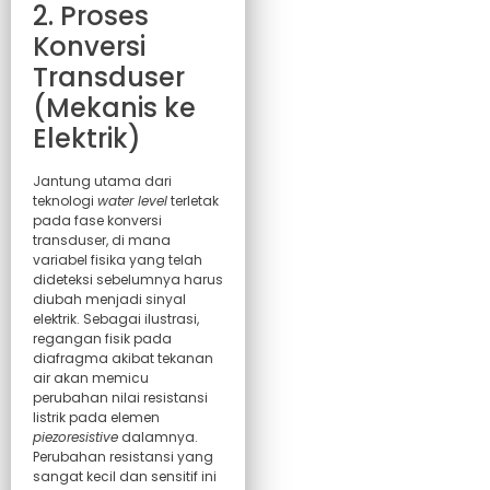
2. Proses
Konversi
Transduser
(Mekanis ke
Elektrik)
Jantung utama dari
teknologi
water level
terletak
pada fase konversi
transduser, di mana
variabel fisika yang telah
dideteksi sebelumnya harus
diubah menjadi sinyal
elektrik. Sebagai ilustrasi,
regangan fisik pada
diafragma akibat tekanan
air akan memicu
perubahan nilai resistansi
listrik pada elemen
piezoresistive
dalamnya.
Perubahan resistansi yang
sangat kecil dan sensitif ini