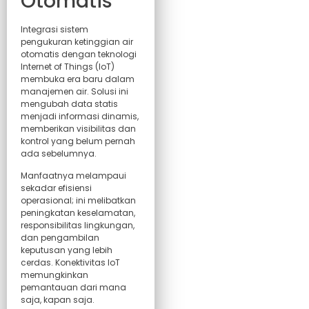
Otomatis
Integrasi sistem
pengukuran ketinggian air
otomatis dengan teknologi
Internet of Things (IoT)
membuka era baru dalam
manajemen air. Solusi ini
mengubah data statis
menjadi informasi dinamis,
memberikan visibilitas dan
kontrol yang belum pernah
ada sebelumnya.
Manfaatnya melampaui
sekadar efisiensi
operasional; ini melibatkan
peningkatan keselamatan,
responsibilitas lingkungan,
dan pengambilan
keputusan yang lebih
cerdas. Konektivitas IoT
memungkinkan
pemantauan dari mana
saja, kapan saja.