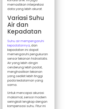
kondisi unik. Ini juga
memastikan interpretasi
data yang lebih akurat.
Variasi Suhu
Air dan
Kepadatan
Suhu air mempengaruhi
kepadatannya
, dan
kepadatan ini dapat
memengaruhi pengukuran
sensor tekanan hidrostatis.
Air yang lebih dingin
cenderung lebih padat,
menghasilkan tekanan
yang sedikit lebih tinggi
pada kedalaman yang
sama.
Untuk mencapai akurasi
maksimal, sensor modern
seringkali lengkap dengan
kompensasi suhu. Fitur ini