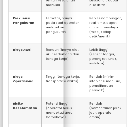
rentan kesalahan
kesalahan, dapat
manusia.
dikalibrasi.
Frekuensi
Terbatas, hanya
Berkesinambungan,
Pengukuran
pada saat operator
real-time, dapat
melakukan
diatur intervalnya
pengukuran.
(misal, setiap
detik/menit).
Biaya Awal
Rendah (hanya alat
Lebih tinggi
ukur sederhana dan
(sensor, logger,
tenaga kerja).
perangkat lunak,
instalasi).
Biaya
Tinggi (tenaga kerja,
Rendah (minim
Operasional
transportasi, waktu).
intervensi manusia,
pemeliharaan
periodik).
Risiko
Potensi tinggi
Rendah
Keselamatan
(operator harus
(pemantauan jarak
mendekati area
jauh, operator
berbahaya).
aman).