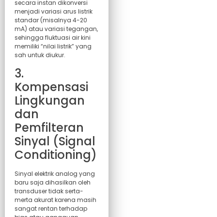
secara instan dikonversi
menjadi variasi arus listrik
standar (misalnya 4-20
mA) atau variasi tegangan,
sehingga fluktuasi air kini
memiliki “nilai listrik” yang
sah untuk diukur.
3.
Kompensasi
Lingkungan
dan
Pemfilteran
Sinyal (Signal
Conditioning)
Sinyal elektrik analog yang
baru saja dihasilkan oleh
transduser tidak serta-
merta akurat karena masih
sangat rentan terhadap