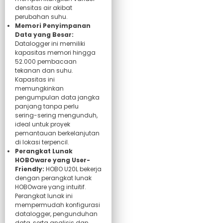
densitas air akibat
perubahan suhu.
Memori Penyimpanan
Data yang Besar:
Datalogger ini memiliki
kapasitas memori hingga
52.000 pembacaan
tekanan dan suhu.
Kapasitas ini
memungkinkan
pengumpulan data jangka
panjang tanpa perlu
sering-sering mengunduh,
ideal untuk proyek
pemantauan berkelanjutan
di lokasi terpencil.
Perangkat Lunak
HOBOware yang User-
Friendly:
HOBO U20L bekerja
dengan perangkat lunak
HOBOware yang intuitif.
Perangkat lunak ini
mempermudah konfigurasi
datalogger, pengunduhan
data, serta analisis dan