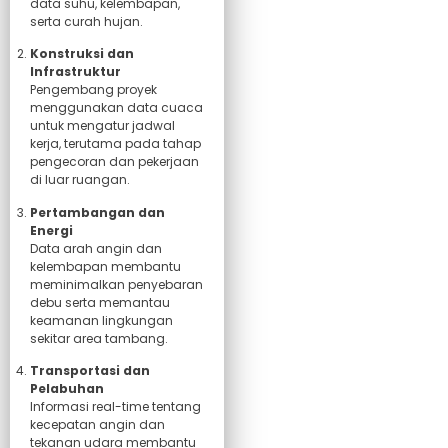
data suhu, kelembapan,
serta curah hujan.
Konstruksi dan
Infrastruktur
Pengembang proyek
menggunakan data cuaca
untuk mengatur jadwal
kerja, terutama pada tahap
pengecoran dan pekerjaan
di luar ruangan.
Pertambangan dan
Energi
Data arah angin dan
kelembapan membantu
meminimalkan penyebaran
debu serta memantau
keamanan lingkungan
sekitar area tambang.
Transportasi dan
Pelabuhan
Informasi real-time tentang
kecepatan angin dan
tekanan udara membantu