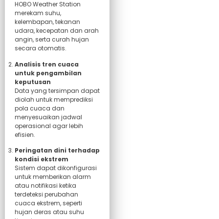
HOBO Weather Station
merekam suhu,
kelembapan, tekanan
udara, kecepatan dan arah
angin, serta curah hujan
secara otomatis.
Analisis tren cuaca
untuk pengambilan
keputusan
Data yang tersimpan dapat
diolah untuk memprediksi
pola cuaca dan
menyesuaikan jadwal
operasional agar lebih
efisien.
Peringatan dini terhadap
kondisi ekstrem
Sistem dapat dikonfigurasi
untuk memberikan alarm
atau notifikasi ketika
terdeteksi perubahan
cuaca ekstrem, seperti
hujan deras atau suhu