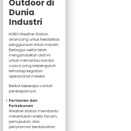
Outdoor di
Dunia
Industri
HOBO Weather Station
dirancang untuk fleksibilitas
penggunaan lintas industri.
Berbagai sektor telah
mengandalkan alat ini
untuk memantau kondisi
cuaca yang berpengaruh
terhadap kegiatan
operasional mereka.
Berikut beberapa contoh
penerapannya:
Pertanian dan
Perkebunan
Weather station membantu
menentukan waktu tanam,
pemupukan, dan
penyiraman berdasarkan