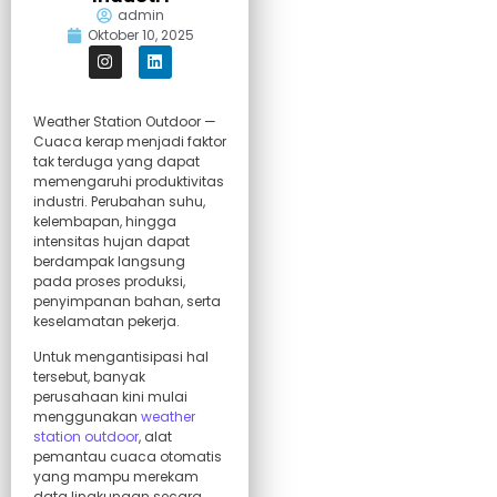
admin
Oktober 10, 2025
Weather Station Outdoor —
Cuaca kerap menjadi faktor
tak terduga yang dapat
memengaruhi produktivitas
industri. Perubahan suhu,
kelembapan, hingga
intensitas hujan dapat
berdampak langsung
pada proses produksi,
penyimpanan bahan, serta
keselamatan pekerja.
Untuk mengantisipasi hal
tersebut, banyak
perusahaan kini mulai
menggunakan
weather
station outdoor
, alat
pemantau cuaca otomatis
yang mampu merekam
data lingkungan secara