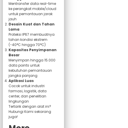
Mentransfer data real-time
ke perangkat mobile/cloud
untuk pemantauan jarak
jauh
Desain Kuat dan Tahan
Lama
Proteksi IP67 membuatnya
tahan kondisi ekstrem
(-40°C hingga 70°C)
Kapasitas Penyimpanan
Besar
Menyimpan hingga 15.000
data points untuk
kebutuhan pemantauan
jangka panjang
Aplikasi Luas
Cocok untuk industri
farmasi, logistik, data
center, dan penelitian
lingkungan
Tertarik dengan alat ini?
Hubungi Kami sekarang
juga!