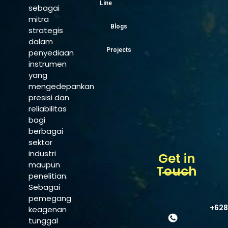
Line
sebagai
mitra
Blogs
strategis
dalam
Projects
penyediaan
instrumen
yang
mengedepankan
presisi dan
reliabilitas
bagi
berbagai
sektor
industri
Get in
maupun
Touch
penelitian.
Sebagai
pemegang
+628
keagenan
tunggal