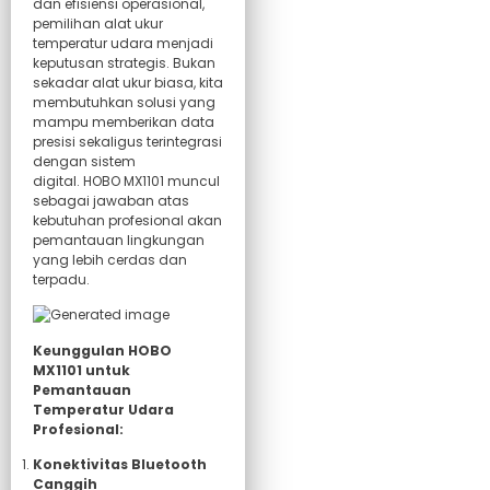
dan efisiensi operasional,
pemilihan alat ukur
temperatur udara menjadi
keputusan strategis. Bukan
sekadar alat ukur biasa, kita
membutuhkan solusi yang
mampu memberikan data
presisi sekaligus terintegrasi
dengan sistem
digital. HOBO MX1101 muncul
sebagai jawaban atas
kebutuhan profesional akan
pemantauan lingkungan
yang lebih cerdas dan
terpadu.
Keunggulan HOBO
MX1101 untuk
Pemantauan
Temperatur Udara
Profesional:
Konektivitas Bluetooth
Canggih