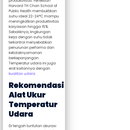
produktivitas. Penelitian
Harvard TH Chan School of
Public Health membuktikan
suhu ideal 22-24°C mampu
meningkatkan produktivitas
karyawan hingga 15%.
Sebaliknya, lingkungan
kerja dengan suhu tidak
terkontrol menyebabkan
penurunan performa dan
ketidaknyamanan
berkepanjangan.
Temperatur udara ini juga
erat kaitannya dengan
kualitas udara.
Rekomendasi
Alat Ukur
Temperatur
Udara
Di tengah tuntutan akurasi