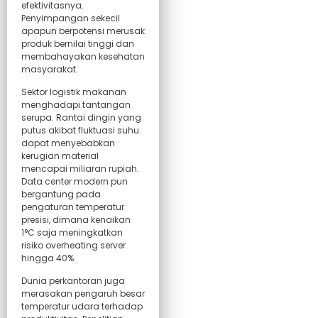
efektivitasnya.
Penyimpangan sekecil
apapun berpotensi merusak
produk bernilai tinggi dan
membahayakan kesehatan
masyarakat.
Sektor logistik makanan
menghadapi tantangan
serupa. Rantai dingin yang
putus akibat fluktuasi suhu
dapat menyebabkan
kerugian material
mencapai miliaran rupiah.
Data center modern pun
bergantung pada
pengaturan temperatur
presisi, dimana kenaikan
1°C saja meningkatkan
risiko overheating server
hingga 40%.
Dunia perkantoran juga
merasakan pengaruh besar
temperatur udara terhadap