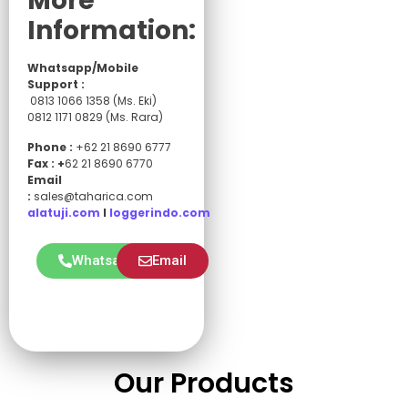
More
Information:
Whatsapp/Mobile
Support :
0813 1066 1358 (Ms. Eki)
0812 1171 0829 (Ms. Rara)
Phone :
+62 21 8690 6777
Fax : +
62 21 8690 6770
Email
:
sales@taharica.com
alatuji.com
I
loggerindo.com
Whatsapp
Email
Our Products