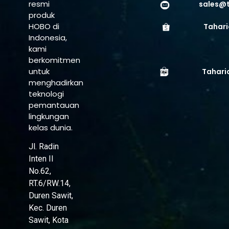
resmi
sales@
produk
HOBO di
Tahari
Indonesia,
kami
berkomitmen
untuk
Tahari
menghadirkan
teknologi
pemantauan
lingkungan
kelas dunia.
Jl. Radin
Inten II
No.62,
RT.6/RW.14,
Duren Sawit,
Kec. Duren
Sawit, Kota