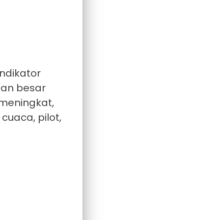
ndikator
nan besar
 meningkat,
uaca, pilot,