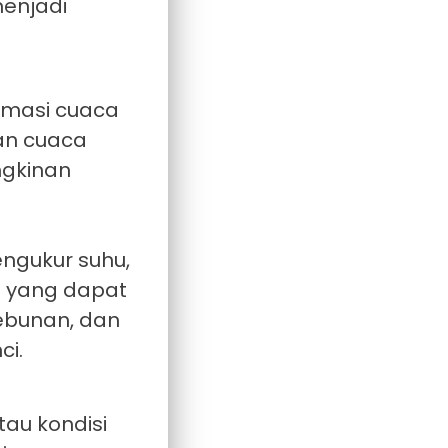
menjadi
rmasi cuaca
aan cuaca
ngkinan
ngukur suhu,
m yang dapat
kebunan, dan
ci.
au kondisi