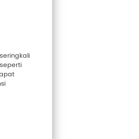
eringkali
seperti
dapat
si