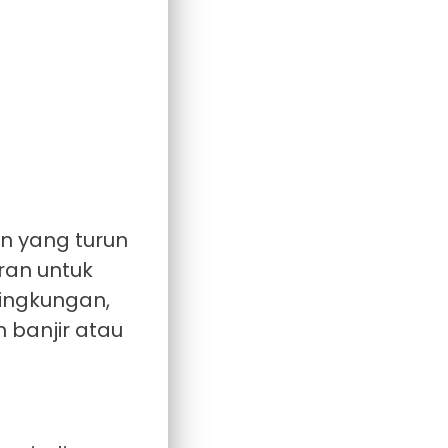
n yang turun
ran untuk
lingkungan,
 banjir atau