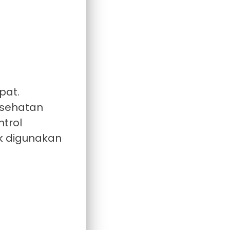
pat.
esehatan
trol
ak digunakan