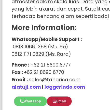
atmosfer dalam skala luas. Data yang 
yang lebih akurat dan cepat. Satelit 
terhadap bencana alam seperti badai 
More Information:
Whatsapp/Mobile Support :
0813 1066 1358 (Ms. Eki)
0812 1171 0829 (Ms. Rara)
Phone :
+62 21 8690 6777
Fax : +
62 21 8690 6770
Email :
sales@taharica.com
alatuji.com
I
loggerindo.com
Whatsapp
Email