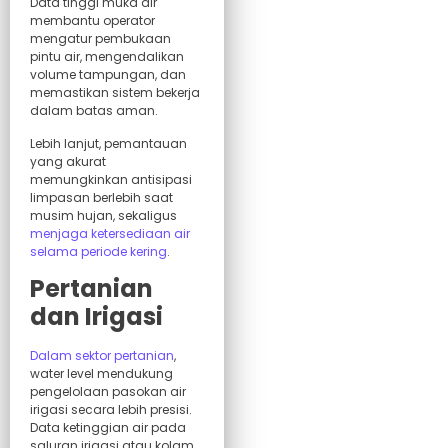
Data tinggi muka air
membantu operator
mengatur pembukaan
pintu air, mengendalikan
volume tampungan, dan
memastikan sistem bekerja
dalam batas aman.
Lebih lanjut, pemantauan
yang akurat
memungkinkan antisipasi
limpasan berlebih saat
musim hujan, sekaligus
menjaga ketersediaan air
selama periode kering
.
Pertanian
dan Irigasi
Dalam sektor pertanian
,
water level mendukung
pengelolaan pasokan air
irigasi secara lebih presisi.
Data ketinggian air pada
saluran irigasi atau kolam