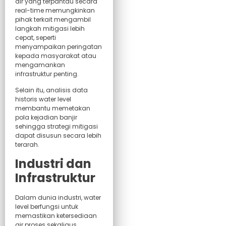
air yang terpantau secara
real-time memungkinkan
pihak terkait mengambil
langkah mitigasi lebih
cepat, seperti
menyampaikan peringatan
kepada masyarakat atau
mengamankan
infrastruktur penting.
Selain itu, analisis data
historis water level
membantu memetakan
pola kejadian banjir
sehingga strategi mitigasi
dapat disusun secara lebih
terarah.
Industri dan
Infrastruktur
Dalam dunia industri, water
level berfungsi untuk
memastikan ketersediaan
air proses sekaligus