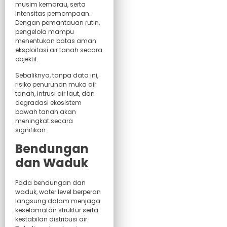
musim kemarau, serta
intensitas pemompaan.
Dengan pemantauan rutin,
pengelola mampu
menentukan batas aman
eksploitasi air tanah secara
objektif.
Sebaliknya, tanpa data ini,
risiko penurunan muka air
tanah, intrusi air laut, dan
degradasi ekosistem
bawah tanah akan
meningkat secara
signifikan.
Bendungan
dan Waduk
Pada bendungan dan
waduk, water level berperan
langsung dalam menjaga
keselamatan struktur serta
kestabilan distribusi air.