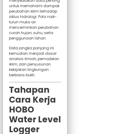
menyediakan data penting
untuk memahami dampak
perubahan iklim terhadap
siklus hidrologi. Pola naik-
turun muka air
mencerminkan perubahan
curah hujan, suhu, serta
penggunaan lahan.
Data jangka panjang ini
kemudian menjadi dasar
analisis ilmiah, pemodelan
iklim, dan penyusunan
kebijakan lingkungan
berbasis bukti.
Tahapan
Cara Kerja
HOBO
Water Level
Logger