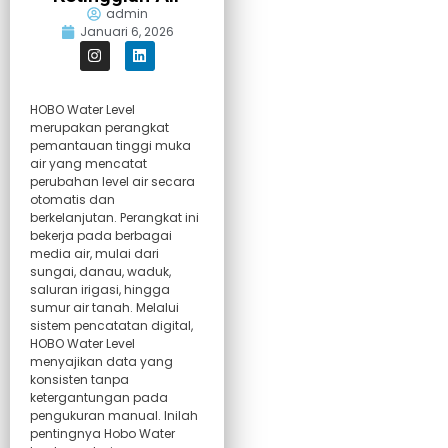
admin
Januari 6, 2026
HOBO Water Level
merupakan perangkat
pemantauan tinggi muka
air yang mencatat
perubahan level air secara
otomatis dan
berkelanjutan. Perangkat ini
bekerja pada berbagai
media air, mulai dari
sungai, danau, waduk,
saluran irigasi, hingga
sumur air tanah. Melalui
sistem pencatatan digital,
HOBO Water Level
menyajikan data yang
konsisten tanpa
ketergantungan pada
pengukuran manual. Inilah
pentingnya Hobo Water