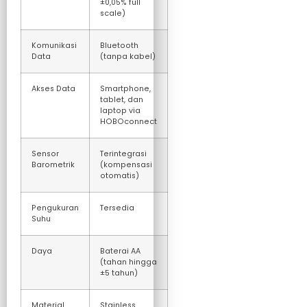
±0,05% full
scale)
Komunikasi
Bluetooth
Data
(tanpa kabel)
Akses Data
Smartphone,
tablet, dan
laptop via
HOBOconnect
Sensor
Terintegrasi
Barometrik
(kompensasi
otomatis)
Pengukuran
Tersedia
Suhu
Daya
Baterai AA
(tahan hingga
±5 tahun)
Material
Stainless