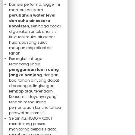
Dari sisi performa, logger ini
mampu merekam
perubahan water level
dan suhu air secara
konsisten
, sehingga cocok
digunakan untuk analisis
fluktuasi muka air akibat
hujan, pasang surut,
maupun eksploitasi air
tanah.
Perangkat ini juga
terancang untuk
penggunaan luar ruang
jangka panjang
, dengan
bodi tahan air yang dapat
dipasang di lingkungan
lembap atau terendam.
Konsumsi dayanya yang
rendah mendukung
pemantauan kontinu tanpa
perawatan intensif.
Selain itu, HOBO MX2001
mendukung proses
monitoring berbasis data,
membantu pengguna