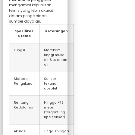
mengambil keputusan
teknis yang lebih akurat
dalam pengelolaan
sumber daya air.
Spesifikasi
Keterangan
Utama
Fungsi
Merekam
tinggi muka
air & tekanan
air
Metode
Sensor
Pengukuran
tekanan
absolut
Rentang
Hingga ±76
Kedalaman
meter
(tergantung
tipe sensor)
Akurasi
Tinggi (hingga