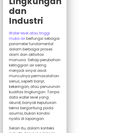
Lingkungan
dan
Industri
Water level atau tinggi
muka air
berfungsi sebagai
parameter fundamental
dalam berbagai proses
alam dan aktivitas
manusia. Setiap perubahan
ketinggian air sering
menjadi sinyal awal
munculnya permasalahan
serius, seperti banjir,
kekeringan, atau penurunan
kualitas lingkungan. Tanpa
data water level yang
akurat, banyak keputusan
teknis bergantung pada
asumsi, bukan kondisi
nyata di lapangan.
Selain itu, dalam konteks