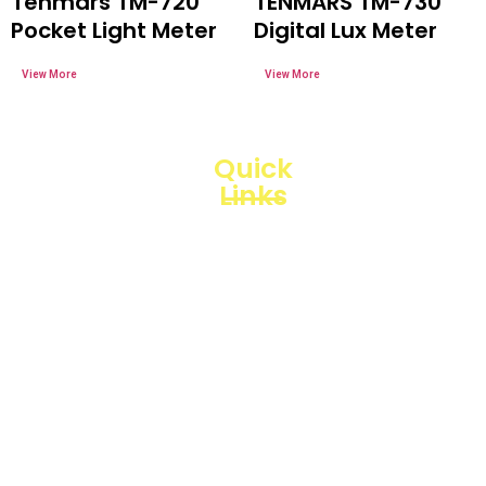
Tenmars TM-720
TENMARS TM-730
Pocket Light Meter
Digital Lux Meter
Quick
Links
Loggerindo
hadir
Products
sebagai
mitra
Business
strategis
Line
dalam
penyediaan
Blogs
instrumen
yang
Projects
mengedepankan
presisi dan
reliabilitas