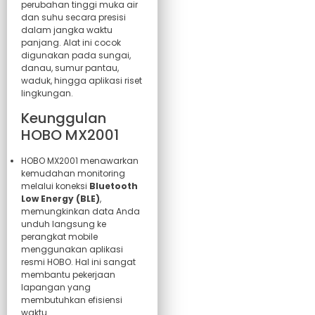
perubahan tinggi muka air
dan suhu secara presisi
dalam jangka waktu
panjang. Alat ini cocok
digunakan pada sungai,
danau, sumur pantau,
waduk, hingga aplikasi riset
lingkungan.
Keunggulan
HOBO MX2001
HOBO MX2001 menawarkan
kemudahan monitoring
melalui koneksi
Bluetooth
Low Energy (BLE)
,
memungkinkan data Anda
unduh langsung ke
perangkat mobile
menggunakan aplikasi
resmi HOBO. Hal ini sangat
membantu pekerjaan
lapangan yang
membutuhkan efisiensi
waktu.