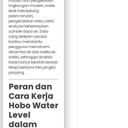
industri dan pengelolaan
lingkungan modern, water
level mendukung
perencanaan,
pengendalian risiko, serta
evaluasi keberlanjutan
sumber daya air. Data
yang terekam secara
kontinu membantu
pengguna memahami
dinamika air dari waktu ke
waktu, sehingga analisis
tidak hanya bersifat sesaat,
tetapi berbasis tren jangka
panjang.
Peran dan
Cara Kerja
Hobo Water
Level
dalam