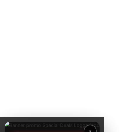
lingkungan
kelas dunia.
Jl. Radin
Inten II
No.62,
RT.6/RW.14,
Duren Sawit,
Kec. Duren
Sawit, Kota
Jakarta
Timur,
Daerah
Khusus
Ibukota
Jakarta
13440