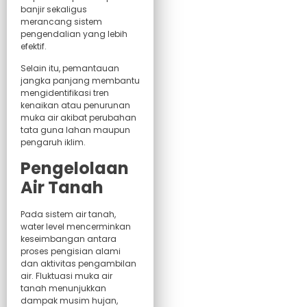
banjir sekaligus
merancang sistem
pengendalian yang lebih
efektif.
Selain itu, pemantauan
jangka panjang membantu
mengidentifikasi tren
kenaikan atau penurunan
muka air akibat perubahan
tata guna lahan maupun
pengaruh iklim.
Pengelolaan
Air Tanah
Pada sistem air tanah,
water level mencerminkan
keseimbangan antara
proses pengisian alami
dan aktivitas pengambilan
air. Fluktuasi muka air
tanah menunjukkan
dampak musim hujan,