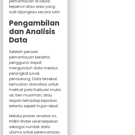
pemantauan di lokasi
terpencil atau area yang
sulit dijangkau secara rutin.
Pengambilan
dan Analisis
Data
Setelah periode
pemantauan berakhir,
pengguna dapat
mengunduh data melalui
perangkat lunak
pendukung. Data tersebut
kemudian dianalisis untuk
melihat pola fluktuasi muka
air, tren musiman, atau
respon terhadap kejadian
tertentu seperti hujan lebat.
Melalui proses analisis ini,
HOBO Water Level berperan
sebagai sumber data
utama untuk perencanaan,