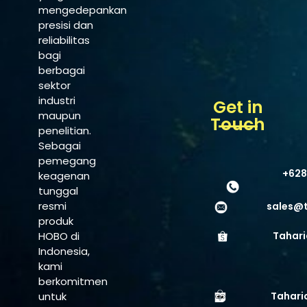
mengedepankan
presisi dan
reliabilitas
bagi
berbagai
sektor
industri
Get in
maupun
Touch
penelitian.
Sebagai
pemegang
+628
keagenan
tunggal
resmi
sales@
produk
HOBO di
Tahari
Indonesia,
kami
berkomitmen
untuk
Tahari