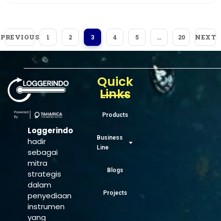
PREVIOUS
NEXT
1
2
3
4
5
…
20
Quick
Links
Products
Loggerindo
Business
hadir
Line
sebagai
mitra
Blogs
strategis
dalam
Projects
penyediaan
instrumen
yang