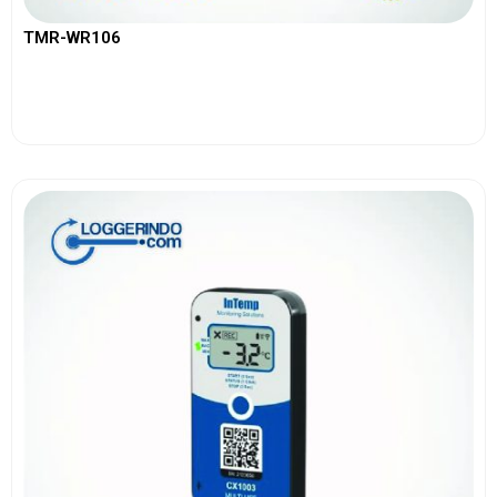
TMR-WR106
View More