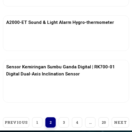
A2000-ET Sound & Light Alarm Hygro-thermometer
View More
Sensor Kemiringan Sumbu Ganda Digital | RK700-01
Digital Dual-Axis Inclination Sensor
View More
PREVIOUS
NEXT
1
2
3
4
…
20