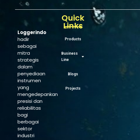
Quick
Links
Loggerindo
hadir
Products
sebagai
mitra
Business
strategis
Line
dalam
penyediaan
Blogs
instrumen
yang
Projects
mengedepankan
presisi dan
reliabilitas
bagi
berbagai
sektor
industri