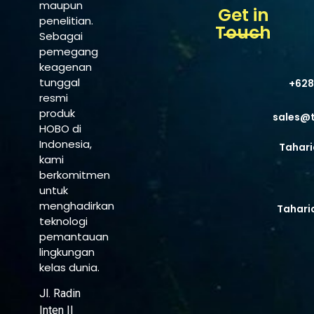
maupun
Get in
penelitian.
Touch
Sebagai
pemegang
keagenan
tunggal
+628
resmi
produk
sales@
HOBO di
Indonesia,
Tahari
kami
berkomitmen
untuk
menghadirkan
Tahari
teknologi
pemantauan
lingkungan
kelas dunia.
Jl. Radin
Inten II