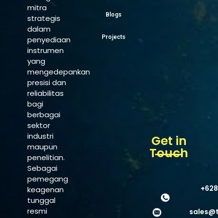
mitra
Blogs
strategis
dalam
Projects
penyediaan
instrumen
yang
mengedepankan
presisi dan
reliabilitas
bagi
berbagai
sektor
industri
Get in
maupun
Touch
penelitian.
Sebagai
pemegang
+628
keagenan
tunggal
resmi
sales@