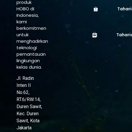
produk
HOBO di
Tahari
Indonesia,
kami
berkomitmen
untuk
Tahari
menghadirkan
teknologi
pemantauan
lingkungan
kelas dunia.
Jl. Radin
Inten II
No.62,
RT.6/RW.14,
Duren Sawit,
Kec. Duren
Sawit, Kota
Jakarta