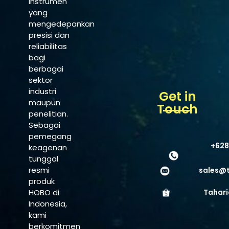
instrumen
yang
mengedepankan
presisi dan
reliabilitas
bagi
berbagai
sektor
industri
Get in
maupun
Touch
penelitian.
Sebagai
pemegang
+628
keagenan
tunggal
resmi
sales@
produk
HOBO di
Tahari
Indonesia,
kami
berkomitmen