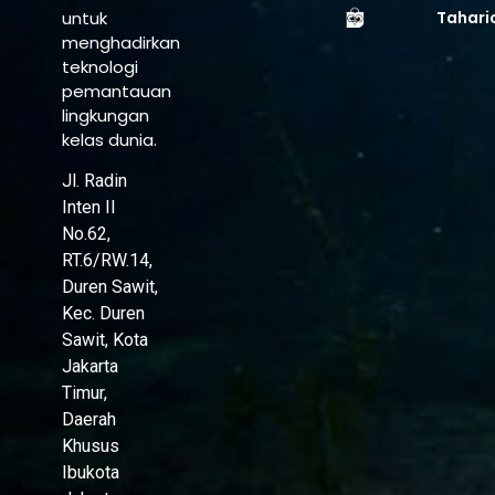
untuk
Tahari
menghadirkan
teknologi
pemantauan
lingkungan
kelas dunia.
Jl. Radin
Inten II
No.62,
RT.6/RW.14,
Duren Sawit,
Kec. Duren
Sawit, Kota
Jakarta
Timur,
Daerah
Khusus
Ibukota