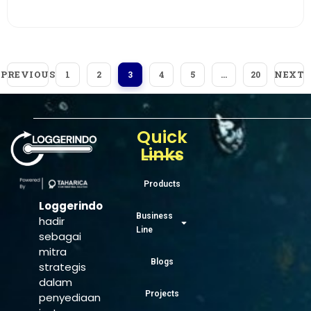
PREVIOUS
NEXT
1
2
3
4
5
…
20
Quick
Links
Products
Loggerindo
Business
hadir
Line
sebagai
mitra
Blogs
strategis
dalam
Projects
penyediaan