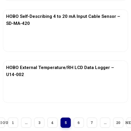
HOBO Self-Describing 4 to 20 mA Input Cable Sensor –
SD-MA-420
View More
HOBO External Temperature/RH LCD Data Logger –
U14-002
View More
IOUS
N
1
…
3
4
5
6
7
…
20