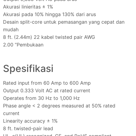
Akurasi linieritas ± 1%
Akurasi pada 10% hingga 130% dari arus
Desain split-core untuk pemasangan yang cepat dan
mudah
8 ft. (2.44m) 22 kabel twisted pair AWG
2.00 ”Pembukaan
Spesifikasi
Rated input from 60 Amp to 600 Amp
Output 0.333 Volt AC at rated current
Operates from 30 Hz to 1,000 Hz
Phase angle < 2 degrees measured at 50% rated
current
Linearity accuracy ± 1%
8 ft. twisted-pair lead
UL, c(UL) recognized, CE, and RoHS compliant