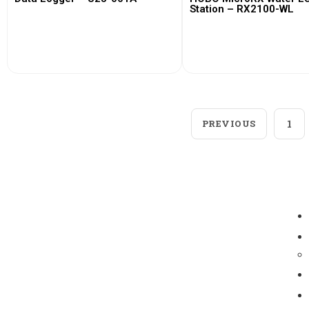
Station – RX2100-WL
View More
View More
PREVIOUS
1
Loggerindo
hadir sebagai mitra strategis
dalam penyediaan instrumen yang
mengedepankan presisi dan reliabilitas bagi
berbagai sektor industri maupun penelitian.
Sebagai pemegang keagenan tunggal resmi
produk HOBO di Indonesia, kami berkomitmen