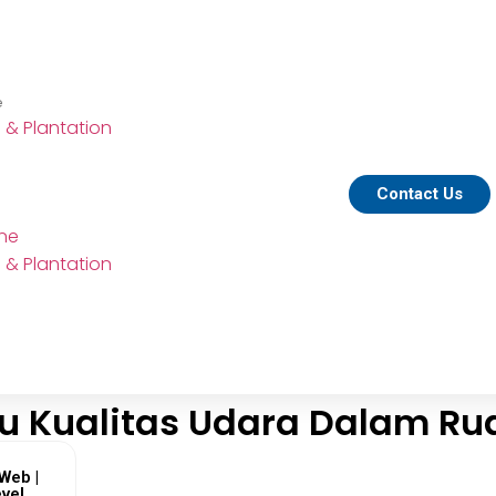
e
e & Plantation
Contact Us
ine
e & Plantation
u Kualitas Udara Dalam Ru
Web |
vel