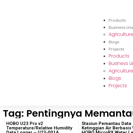
Products
Business Lin
Agricultur
Blogs
Projects
Products
Business L
Agricultur
Blogs
Projects
Tag: Pentingnya Memanta
HOBO U23 Pro v2
Stasiun Pemantau Data
Temperature/Relative Humidity
Ketinggian Air Berbasis 
Data Logger – U23-001A
HOBO MicroRX Water Le