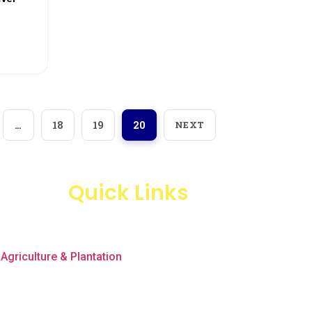
…
18
19
20
NEXT
Quick Links
Products
Business Line
Agriculture & Plantation
Blogs
Projects