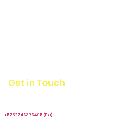
Get in Touch
+6282246373498 (Eki)
sales@taharica.com