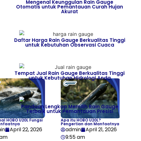
Mengenal Keunggulan Rain Gauge
Otomatis untuk Pemantauan Curah Hujan
Akurat
ticles
 Knowledge
Daftar Harga Rain Gauge Berkualitas Tinggi
untuk Kebutuhan Observasi Cuaca
ews
Tempat Jual Rain Gauge Berkualitas Tinggi
untuk Kebutuhan Hidrologi Anda
Panduan Lengkap Memilih Rain Gauge
Terbaik untuk Pemantauan Presisi
al HOBO U20L Fungsi
Apa itu HOBO U20L?
nfaatnya
Pengertian dan Manfaatnya
in
April 22, 2026
admin
April 21, 2026
 am
9:55 am