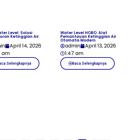
ter Level: Solusi
Water Level HOBO: Alat
uran Ketinggian Air
Pemantauan Ketinggian Air
Otomatis Modern
in
April 14, 2026
admin
April 13, 2026
5 am
1:47 am
aca Selengkapnya
Baca Selengkapnya