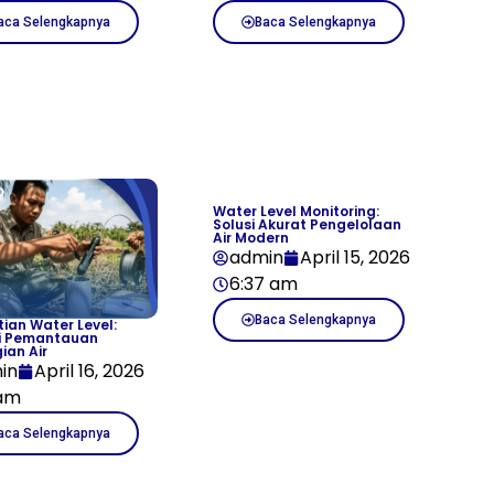
aca Selengkapnya
Baca Selengkapnya
Water Level Monitoring:
Solusi Akurat Pengelolaan
Air Modern
admin
April 15, 2026
6:37 am
Baca Selengkapnya
ian Water Level:
i Pemantauan
ian Air
in
April 16, 2026
 am
aca Selengkapnya