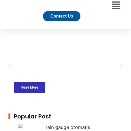
Contact Us
Mengenal Keunggulan Rain Gauge
Otomatis untuk Pemantauan Curah
Hujan Akurat
admin
Juli 20, 2026
9:46 am
Read More
Popular Post
All