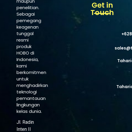
maupun
Get in
penelitian.
Touch
Sebagai
pemegang
keagenan
tunggal
+628
resmi
produk
sales@
HOBO di
Indonesia,
Tahari
kami
berkomitmen
untuk
menghadirkan
Tahari
teknologi
pemantauan
lingkungan
kelas dunia.
Jl. Radin
Inten II