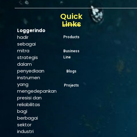
Quick
Links
Loggerindo
hadir
Products
sebagai
mitra
Business
strategis
Line
dalam
penyediaan
Blogs
instrumen
yang
Projects
mengedepankan
presisi dan
reliabilitas
bagi
berbagai
sektor
industri