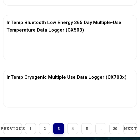
InTemp Bluetooth Low Energy 365 Day Multiple-Use
Temperature Data Logger (CX503)
View More
InTemp Cryogenic Multiple Use Data Logger (CX703x)
View More
PREVIOUS
NEXT
1
2
3
4
5
…
20