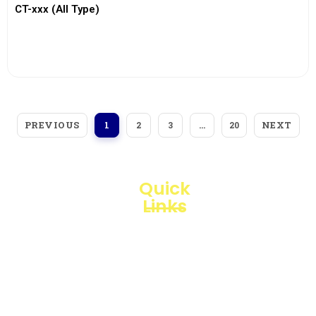
CT-xxx (All Type)
View More
PREVIOUS
NEXT
1
2
3
…
20
Quick
Links
Loggerindo
hadir
Products
sebagai
mitra
Business
strategis
Line
dalam
penyediaan
Blogs