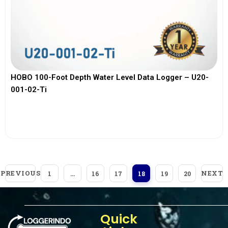
HOBO 100-Foot Depth Water Level Data Logger – U20-
001-02-Ti
View More
PREVIOUS
NEXT
1
…
16
17
18
19
20
Quick