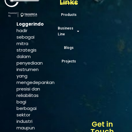
Links
Products
Loggerindo
Business
hadir
Line
sebagai
mitra
Blogs
strategis
dalam
Projects
penyediaan
instrumen
yang
mengedepankan
presisi dan
reliabilitas
bagi
berbagai
sektor
industri
Get in
maupun
Touch