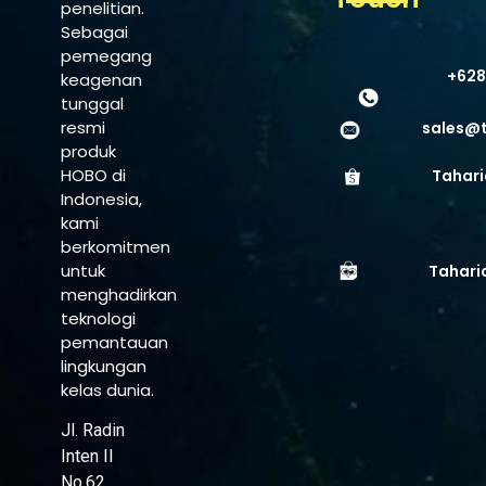
penelitian.
Sebagai
pemegang
+628
keagenan
tunggal
resmi
sales@
produk
HOBO di
Tahari
Indonesia,
kami
berkomitmen
untuk
Tahari
menghadirkan
teknologi
pemantauan
lingkungan
kelas dunia.
Jl. Radin
Inten II
No.62,