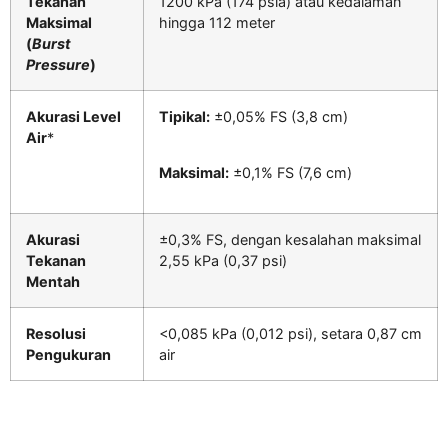
Tekanan
1200 kPa (174 psia) atau kedalaman
Maksimal
hingga 112 meter
(
Burst
Pressure
)
Akurasi Level
Tipikal:
±0,05% FS (3,8 cm)
Air
*
Maksimal:
±0,1% FS (7,6 cm)
Akurasi
±0,3% FS, dengan kesalahan maksimal
Tekanan
2,55 kPa (0,37 psi)
Mentah
Resolusi
<0,085 kPa (0,012 psi), setara 0,87 cm
Pengukuran
air