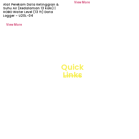
Alat Perekam Data Ketinggian &
Suhu Air (Kedalaman 13 kaki) |
HOBO Water Level (13 ft) Data
Logger – U20L-04
Quick
Links
Loggerindo
hadir
Products
sebagai
mitra
Business
strategis
Line
dalam
penyediaan
Blogs
instrumen
yang
Projects