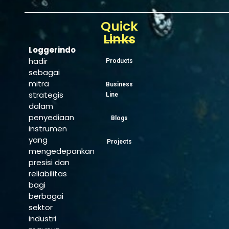
Quick
Links
Loggerindo
hadir
Products
sebagai
mitra
Business
strategis
Line
dalam
penyediaan
Blogs
instrumen
yang
Projects
mengedepankan
presisi dan
reliabilitas
bagi
berbagai
sektor
industri