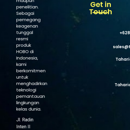
maupun
Get in
penelitian.
Touch
Sebagai
pemegang
keagenan
tunggal
+628
resmi
produk
sales@
HOBO di
Indonesia,
Tahari
kami
berkomitmen
untuk
menghadirkan
Tahari
teknologi
pemantauan
lingkungan
kelas dunia.
Jl. Radin
Inten II