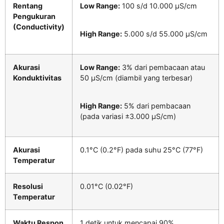
Rentang
Low Range:
100 s/d 10.000 µS/cm
Pengukuran
(Conductivity)
High Range:
5.000 s/d 55.000 µS/cm
Akurasi
Low Range:
3% dari pembacaan atau
Konduktivitas
50 µS/cm (diambil yang terbesar)
High Range:
5% dari pembacaan
(pada variasi ±3.000 µS/cm)
Akurasi
0.1°C (0.2°F) pada suhu 25°C (77°F)
Temperatur
Resolusi
0.01°C (0.02°F)
Temperatur
Waktu Respon
1 detik untuk mencapai 90%