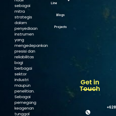
Line
sebagai
mitra
Blogs
strategis
dalam
Projects
penyediaan
instrumen
yang
mengedepankan
presisi dan
reliabilitas
bagi
berbagai
sektor
industri
Get in
maupun
Touch
penelitian.
Sebagai
pemegang
+628
keagenan
tunggal