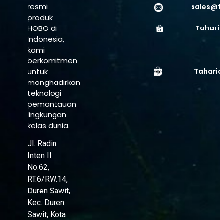
resmi
sales@
produk
HOBO di
Tahari
Indonesia,
kami
berkomitmen
untuk
Tahari
menghadirkan
teknologi
pemantauan
lingkungan
kelas dunia.
Jl. Radin
Inten II
No.62,
RT.6/RW.14,
Duren Sawit,
Kec. Duren
Sawit, Kota