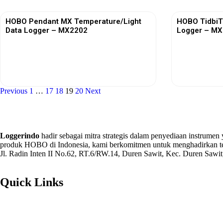
HOBO Pendant MX Temperature/Light
HOBO TidbiT
Data Logger – MX2202
Logger – M
View More
Previous
1
…
17
18
19
20
Next
Loggerindo
hadir sebagai mitra strategis dalam penyediaan instrumen
produk HOBO di Indonesia, kami berkomitmen untuk menghadirkan te
Jl. Radin Inten II No.62, RT.6/RW.14, Duren Sawit, Kec. Duren Sawit
Quick Links