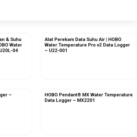
ian & Suhu
Alat Perekam Data Suhu Air | HOBO
HOBO Water
Water Temperature Pro v2 Data Logger
– U20L-04
– U22-001
View More
ger –
HOBO Pendant® MX Water Temperature
Data Logger – MX2201
View More