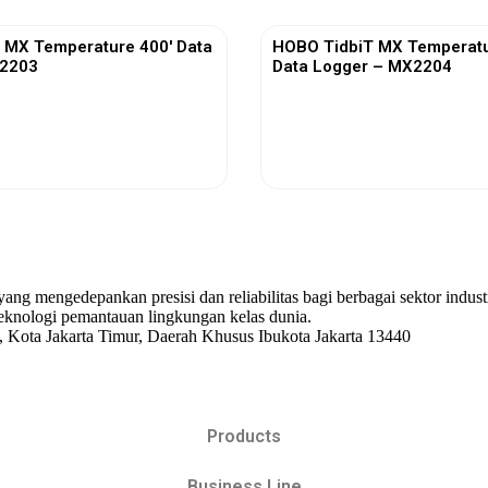
 MX Temperature 400′ Data
HOBO TidbiT MX Temperatu
X2203
Data Logger – MX2204
View More
View More
 yang mengedepankan presisi dan reliabilitas bagi berbagai sektor indu
knologi pemantauan lingkungan kelas dunia.
, Kota Jakarta Timur, Daerah Khusus Ibukota Jakarta 13440
Products
Business Line