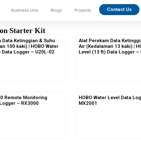
Contact Us
Business Line
Blogs
Projects
n Starter Kit
 Data Ketinggian & Suhu
Alat Perekam Data Ketingg
an 100 kaki) | HOBO Water
Air (Kedalaman 13 kaki) | 
t) Data Logger – U20L-02
Level (13 ft) Data Logger 
View More
View More
 Remote Monitoring
HOBO Water Level Data Log
 Logger – RX3000
MX2001
View More
View More