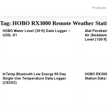
Products
Tag: HOBO RX3000 Remote Weather Statio
HOBO Water Level (30 ft) Data Logger –
Alat Perekam
U20L-01
Air (Kedalam
Level (100 f
View More
InTemp Bluetooth Low Energy 90 Day
HOBO RX3000
Single-Use Temperature Data Logger
Station Data
(CX502)
View More