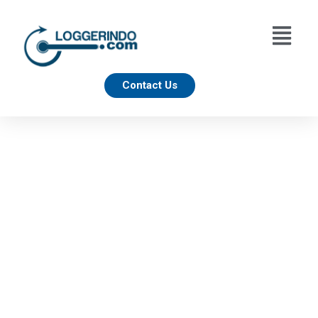
Contact Us