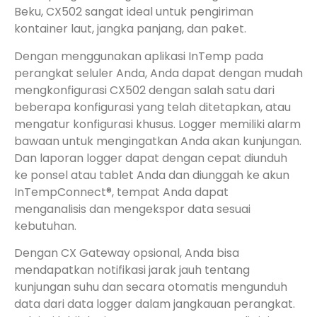
Beku, CX502 sangat ideal untuk pengiriman
kontainer laut, jangka panjang, dan paket.
Dengan menggunakan aplikasi InTemp pada
perangkat seluler Anda, Anda dapat dengan mudah
mengkonfigurasi CX502 dengan salah satu dari
beberapa konfigurasi yang telah ditetapkan, atau
mengatur konfigurasi khusus. Logger memiliki alarm
bawaan untuk mengingatkan Anda akan kunjungan.
Dan laporan logger dapat dengan cepat diunduh
ke ponsel atau tablet Anda dan diunggah ke akun
InTempConnect®, tempat Anda dapat
menganalisis dan mengekspor data sesuai
kebutuhan.
Dengan CX Gateway opsional, Anda bisa
mendapatkan notifikasi jarak jauh tentang
kunjungan suhu dan secara otomatis mengunduh
data dari data logger dalam jangkauan perangkat.