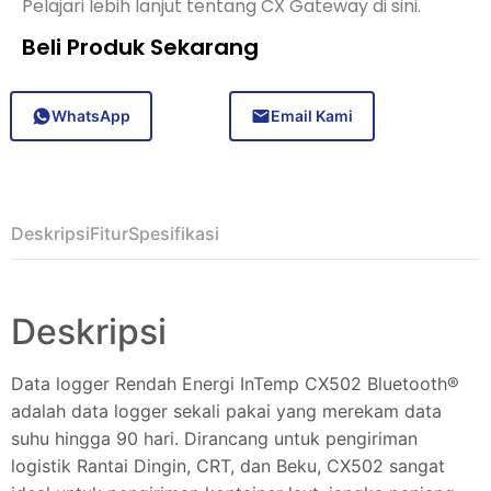
Pelajari lebih lanjut tentang CX Gateway di sini.
Beli Produk Sekarang
WhatsApp
Email Kami
Deskripsi
Fitur
Spesifikasi
Deskripsi
Data logger Rendah Energi InTemp CX502 Bluetooth®
adalah data logger sekali pakai yang merekam data
suhu hingga 90 hari. Dirancang untuk pengiriman
logistik Rantai Dingin, CRT, dan Beku, CX502 sangat