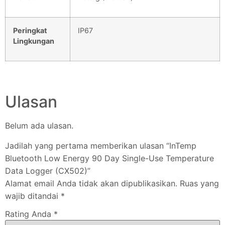
Peringkat
IP67
Lingkungan
Ulasan
Belum ada ulasan.
Jadilah yang pertama memberikan ulasan “InTemp
Bluetooth Low Energy 90 Day Single-Use Temperature
Data Logger (CX502)”
Alamat email Anda tidak akan dipublikasikan.
Ruas yang
wajib ditandai
*
Rating Anda
*