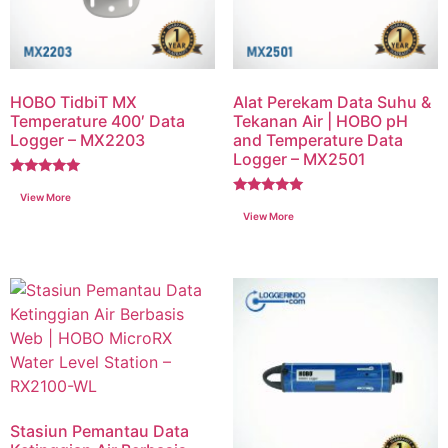
HOBO TidbiT MX
Alat Perekam Data Suhu &
Temperature 400′ Data
Tekanan Air | HOBO pH
Logger – MX2203
and Temperature Data
Logger – MX2501
Dinilai
5.00
Dinilai
dari 5
5.00
dari 5
Stasiun Pemantau Data