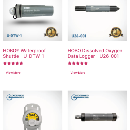
HOBO® Waterproof
HOBO Dissolved Oxygen
Shuttle – U-DTW-1
Data Logger – U26-001
Dinilai
Dinilai
5.00
5.00
dari 5
dari 5