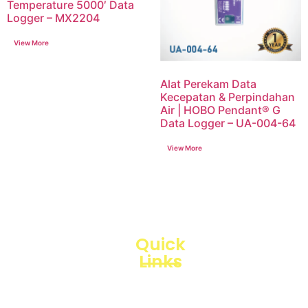
Temperature 5000′ Data
Logger – MX2204
Alat Perekam Data
Kecepatan & Perpindahan
Air | HOBO Pendant® G
Data Logger – UA-004-64
Quick
Links
Loggerindo
hadir
Products
sebagai