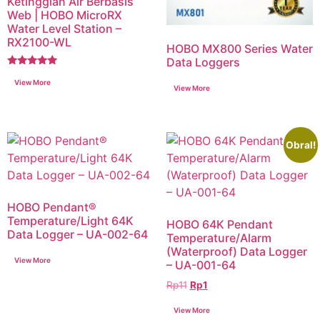
Ketinggian Air Berbasis
Web | HOBO MicroRX
Water Level Station –
RX2100-WL
HOBO MX800 Series Water
Data Loggers
Dinilai
5.00
dari 5
Obral!
HOBO Pendant®
Temperature/Light 64K
HOBO 64K Pendant
Data Logger – UA-002-64
Temperature/Alarm
(Waterproof) Data Logger
– UA-001-64
Rp
11
Rp
1