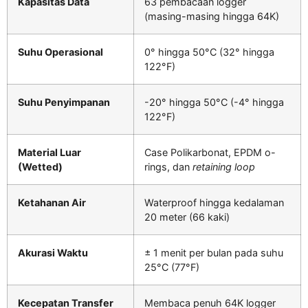
Kapasitas Data
63 pembacaan logger
(masing-masing hingga 64K)
Suhu Operasional
0° hingga 50°C (32° hingga
122°F)
Suhu Penyimpanan
-20° hingga 50°C (-4° hingga
122°F)
Material Luar
Case Polikarbonat, EPDM o-
(Wetted)
rings, dan
retaining loop
Ketahanan Air
Waterproof hingga kedalaman
20 meter (66 kaki)
Akurasi Waktu
± 1 menit per bulan pada suhu
25°C (77°F)
Kecepatan Transfer
Membaca penuh 64K logger