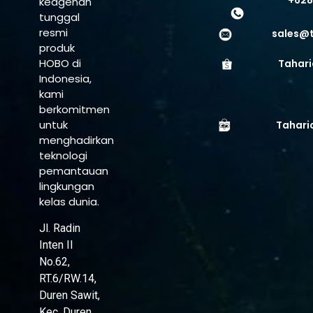
keagenan
tunggal
resmi
sales@
produk
HOBO di
Tahari
Indonesia,
kami
berkomitmen
untuk
Tahari
menghadirkan
teknologi
pemantauan
lingkungan
kelas dunia.
Jl. Radin
Inten II
No.62,
RT.6/RW.14,
Duren Sawit,
Kec. Duren