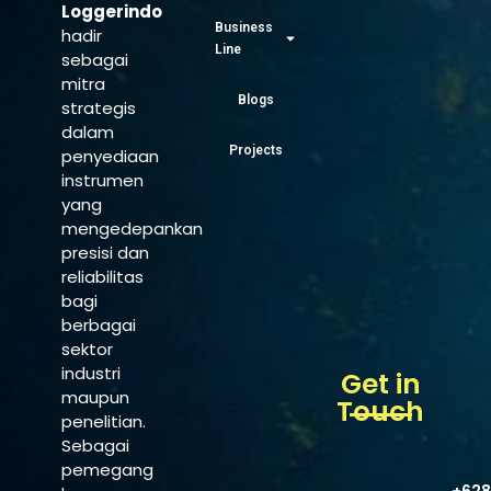
Loggerindo
Business
hadir
Line
sebagai
mitra
Blogs
strategis
dalam
Projects
penyediaan
instrumen
yang
mengedepankan
presisi dan
reliabilitas
bagi
berbagai
sektor
industri
Get in
maupun
Touch
penelitian.
Sebagai
pemegang
+628