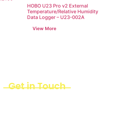
HOBO U23 Pro v2 External
Temperature/Relative Humidity
Data Logger – U23-002A
Get in Touch
+6282246373498 (Eki)
sales@taharica.com