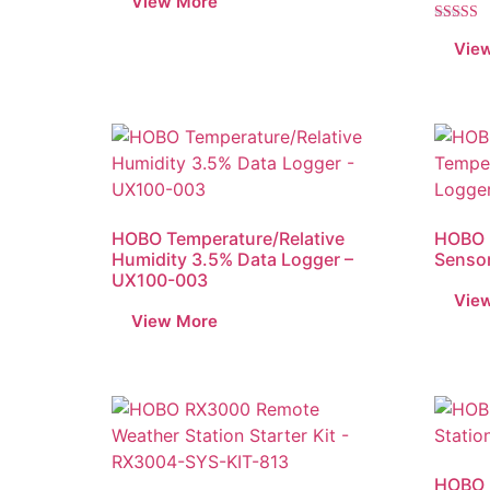
5.00
dari 5
Dinilai
5.00
dari 5
HOBO Temperature/Relative
HOBO 
Humidity 3.5% Data Logger –
Senso
UX100-003
HOBO 