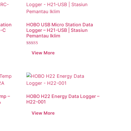
ation
HOBO USB Micro Station Data
S-C
Logger – H21-USB | Stasiun
Pemantau Iklim
Dinilai
5.00
dari 5
emp –
HOBO H22 Energy Data Logger –
A
H22-001