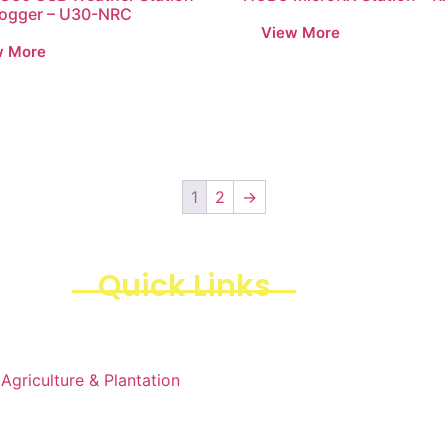
Logger – U30-NRC
1
2
→
Quick Links
Products
Business Line
Agriculture & Plantation
Blogs
Projects