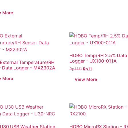
HOBO Temp/RH 2.5% Data
Logger – UX100-011A
External Temperature/RH
r Data Logger – MX2302A
Rp
1.111
Rp
11
U30 USB Weather Station
HOBO MicroRX Station – 