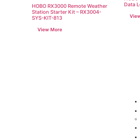
Data 
HOBO RX3000 Remote Weather
Station Starter Kit – RX3004-
SYS-KIT-813
Loggerindo
hadir sebagai mitra strategis
dalam penyediaan instrumen yang
mengedepankan presisi dan reliabilitas bagi
berbagai sektor industri maupun penelitian.
Sebagai pemegang keagenan tunggal resmi