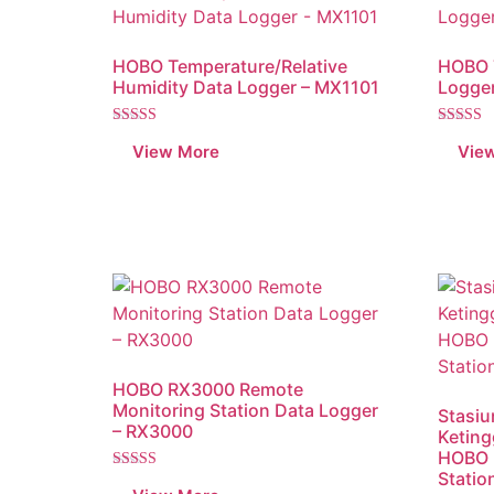
HOBO Temperature/Relative
HOBO 
Humidity Data Logger – MX1101
Logge
Dinilai
Dinilai
5.00
5.00
dari 5
dari 5
HOBO RX3000 Remote
Monitoring Station Data Logger
Stasiu
– RX3000
Keting
HOBO 
Statio
Dinilai