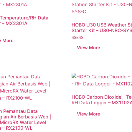
Temperature/RH Data
r – MX2301A
HOBO U30 USB Weather St
Starter Kit – U30-NRC-SY
Dinilai
5.00
dari 5
HOBO Carbon Dioxide – T
RH Data Logger – MX1102
n Pemantau Data
gian Air Berbasis Web |
MicroRX Water Level
n – RX2100-WL