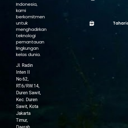
Indonesia,
kami
berkomitmen
untuk
Tahari
menghadirkan
teknologi
pemantauan
lingkungan
kelas dunia.
Jl. Radin
Inten II
No.62,
RT.6/RW.14,
Duren Sawit,
Kec. Duren
Sawit, Kota
Jakarta
Timur,
Daerah