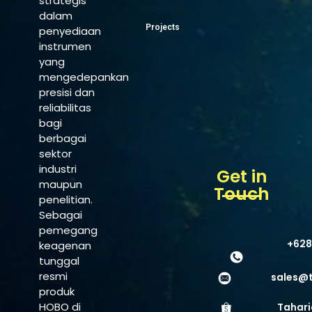
strategis
dalam
Projects
penyediaan
instrumen
yang
mengedepankan
presisi dan
reliabilitas
bagi
berbagai
sektor
industri
Get in
maupun
Touch
penelitian.
Sebagai
pemegang
+628
keagenan
tunggal
resmi
sales@
produk
HOBO di
Tahari