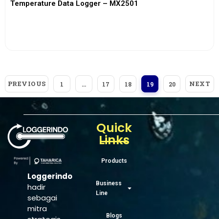
Temperature Data Logger – MX2501
View More
PREVIOUS
NEXT
1
…
17
18
19
20
Quick
Links
Products
Loggerindo
Business
hadir
Line
sebagai
mitra
Blogs