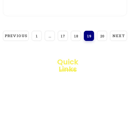
View More
PREVIOUS
NEXT
1
…
17
18
19
20
Quick
Links
Loggerindo
hadir
Products
sebagai
mitra
Business
strategis
Line
dalam
penyediaan
Blogs
instrumen
yang
Projects