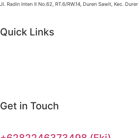
Jl. Radin Inten II No.62, RT.6/RW.14, Duren Sawit, Kec. Du
Quick Links
Get in Touch
+6282246373498 (Eki)