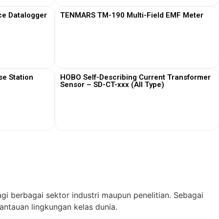
ce Datalogger
TENMARS TM-190 Multi-Field EMF Meter
View More
e Station
HOBO Self-Describing Current Transformer
Sensor – SD-CT-xxx (All Type)
View More
gi berbagai sektor industri maupun penelitian. Sebagai
ntauan lingkungan kelas dunia.