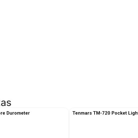
tas
re Durometer
Tenmars TM-720 Pocket Ligh
View More
View More