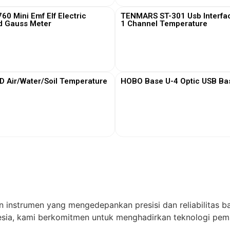
0 Mini Emf Elf Electric
TENMARS ST-301 Usb Interfa
d Gauss Meter
1 Channel Temperature
View More
View More
Air/Water/Soil Temperature
HOBO Base U-4 Optic USB Bas
View More
View More
n instrumen yang mengedepankan presisi dan reliabilitas ba
ia, kami berkomitmen untuk menghadirkan teknologi pema