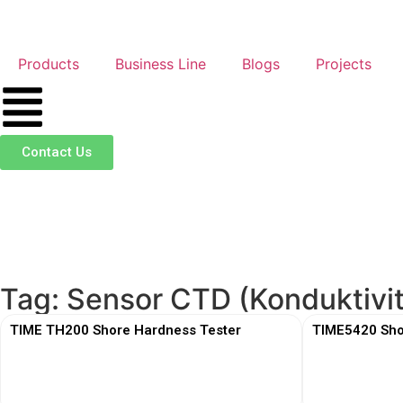
Products
Business Line
Blogs
Projects
Contact Us
Tag: Sensor CTD (Konduktivi
TIME TH200 Shore Hardness Tester
TIME5420 Sho
View More