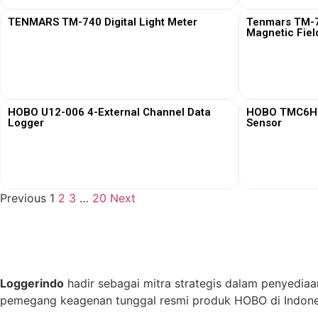
TENMARS TM-740 Digital Light Meter
Tenmars TM-76
Magnetic Fiel
View More
HOBO U12-006 4-External Channel Data
HOBO TMC6HD 
Logger
Sensor
View More
Previous
1
2
3
…
20
Next
Loggerindo
hadir sebagai mitra strategis dalam penyediaa
pemegang keagenan tunggal resmi produk HOBO di Indones