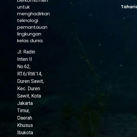
berkomitmen
untuk
Tahari
menghadirkan
teknologi
pemantauan
lingkungan
kelas dunia.
Jl. Radin
Inten II
No.62,
RT.6/RW.14,
Duren Sawit,
Kec. Duren
Sawit, Kota
Jakarta
Timur,
Daerah
Khusus
Ibukota