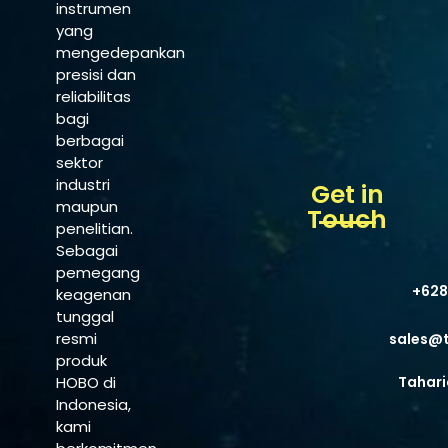
instrumen
yang
mengedepankan
presisi dan
reliabilitas
bagi
berbagai
sektor
industri
Get in
maupun
Touch
penelitian.
Sebagai
pemegang
+628
keagenan
tunggal
resmi
sales@
produk
HOBO di
Tahari
Indonesia,
kami