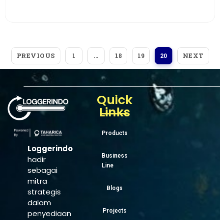
View More
PREVIOUS
NEXT
1
…
18
19
20
Quick
Links
Products
Loggerindo
Business
hadir
Line
sebagai
mitra
Blogs
strategis
dalam
Projects
penyediaan