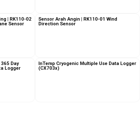
View More
ing | RK110-02
Sensor Arah Angin | RK110-01 Wind
Vane Sensor
Direction Sensor
View More
 365 Day
InTemp Cryogenic Multiple Use Data Logger
ta Logger
(CX703x)
View More