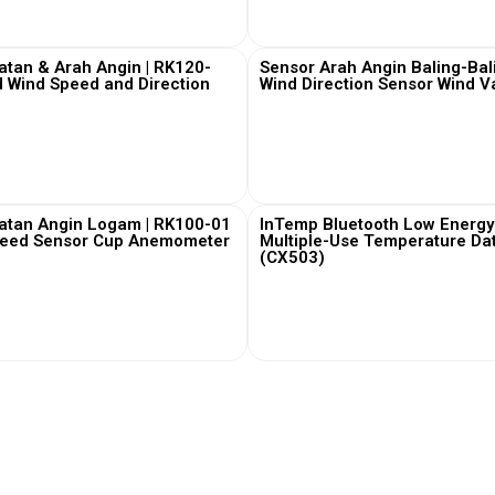
View More
View More
tan & Arah Angin | RK120-
Sensor Arah Angin Baling-Bal
 Wind Speed and Direction
Wind Direction Sensor Wind 
View More
View More
atan Angin Logam | RK100-01
InTemp Bluetooth Low Energy
peed Sensor Cup Anemometer
Multiple-Use Temperature Da
(CX503)
View More
View More