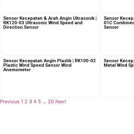
View More
Sensor Kecepatan & Arah Angin Ultrasonik |
Sensor Kecepa
RK120-03 Ultrasonic Wind Speed and
01C Combined
Direction Sensor
Sensor
View More
Sensor Kecepatan Angin Plastik | RK100-02
Sensor Kecep
Plastic Wind Speed Sensor Wind
Metal Wind S
Anemometer
View More
Previous
1
2
3
4
5
…
20
Next