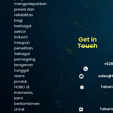
mengedepankan
presisi dan
reliabilitas
bagi
berbagai
sektor
industri
Get in
maupun
Touch
penelitian.
Sebagai
pemegang
+628
keagenan
tunggal
resmi
sales@
produk
HOBO di
Tahari
Indonesia,
kami
berkomitmen
untuk
Tahari