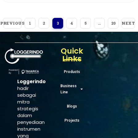
PREVIOUS
NEXT
1
2
3
4
5
…
20
Quick
Links
Products
Loggerindo
Business
hadir
Line
sebagai
mitra
Blogs
strategis
dalam
Projects
penyediaan
instrumen
yang