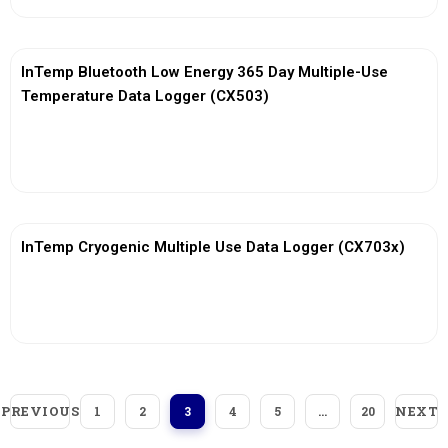
InTemp Bluetooth Low Energy 365 Day Multiple-Use
Temperature Data Logger (CX503)
View More
InTemp Cryogenic Multiple Use Data Logger (CX703x)
View More
PREVIOUS
NEXT
1
2
3
4
5
…
20