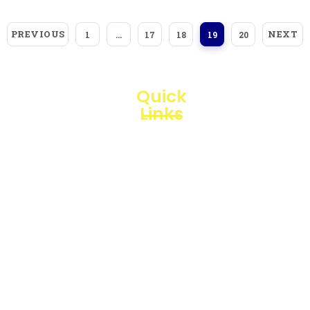
PREVIOUS
NEXT
1
…
17
18
19
20
Quick
Links
Loggerindo
hadir
Products
sebagai
mitra
Business
strategis
Line
dalam
penyediaan
Blogs
instrumen
yang
Projects
mengedepankan
presisi dan
reliabilitas