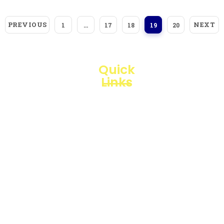
PREVIOUS
NEXT
1
…
17
18
19
20
Quick
Links
Loggerindo
hadir
Products
sebagai
mitra
Business
strategis
Line
dalam
penyediaan
Blogs
instrumen
yang
Projects
mengedepankan
presisi dan
reliabilitas