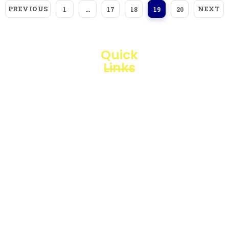
PREVIOUS
NEXT
1
…
17
18
19
20
Quick
Links
Loggerindo
hadir
Products
sebagai
mitra
Business
strategis
Line
dalam
penyediaan
Blogs
instrumen
yang
Projects
mengedepankan
presisi dan
reliabilitas
bagi
berbagai