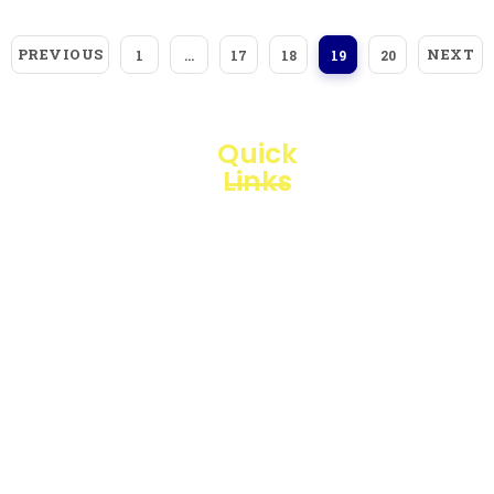
PREVIOUS
NEXT
1
…
17
18
19
20
Quick
Links
Loggerindo
hadir
Products
sebagai
mitra
Business
strategis
Line
dalam
penyediaan
Blogs
instrumen
yang
Projects
mengedepankan
presisi dan
reliabilitas