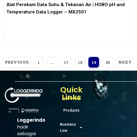
Alat Perekam Data Suhu & Tekanan Air | HOBO pH and
Temperature Data Logger – MX2501
View More
PREVIOUS
NEXT
1
…
17
18
19
20
Quick
Links
Products
Loggerindo
Business
hadir
Line
sebagai