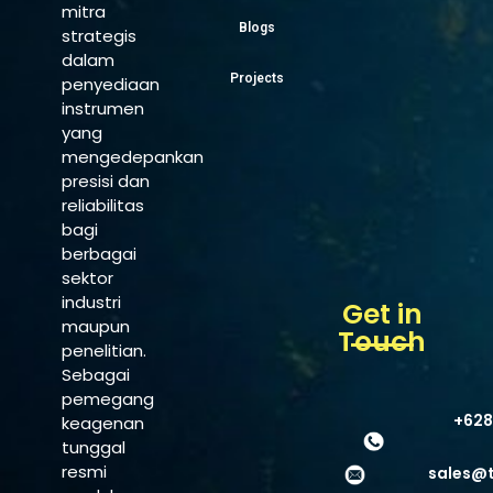
mitra
Blogs
strategis
dalam
Projects
penyediaan
instrumen
yang
mengedepankan
presisi dan
reliabilitas
bagi
berbagai
sektor
industri
Get in
maupun
Touch
penelitian.
Sebagai
pemegang
+628
keagenan
tunggal
resmi
sales@