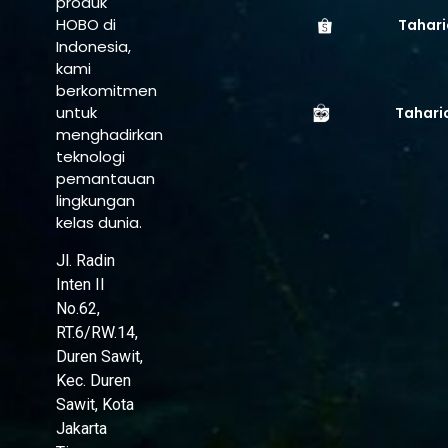
produk
HOBO di
Tahari
Indonesia,
kami
berkomitmen
untuk
Tahari
menghadirkan
teknologi
pemantauan
lingkungan
kelas dunia.
Jl. Radin
Inten II
No.62,
RT.6/RW.14,
Duren Sawit,
Kec. Duren
Sawit, Kota
Jakarta