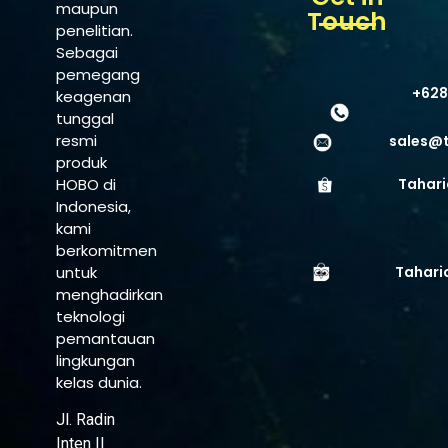
maupun
Touch
penelitian.
Sebagai
pemegang
+628
keagenan
tunggal
resmi
sales@
produk
HOBO di
Tahari
Indonesia,
kami
berkomitmen
untuk
Tahari
menghadirkan
teknologi
pemantauan
lingkungan
kelas dunia.
Jl. Radin
Inten II