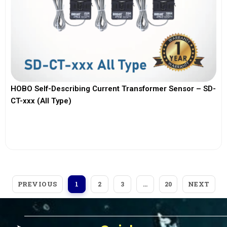
HOBO Self-Describing Current Transformer Sensor – SD-
CT-xxx (All Type)
View More
PREVIOUS
NEXT
1
2
3
…
20