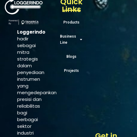
Quick
Links
Products
Loggerindo
Business
hadir
Line
sebagai
mitra
Blogs
strategis
dalam
Projects
penyediaan
instrumen
yang
mengedepankan
presisi dan
reliabilitas
bagi
berbagai
sektor
industri
Get in